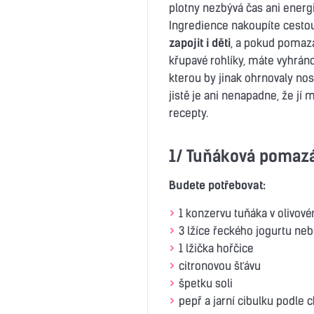
plotny nezbývá čas ani energi
Ingredience nakoupíte cestou
zapojit i děti
, a pokud pomaz
křupavé rohlíky, máte vyhráno
kterou by jinak ohrnovaly no
jistě je ani nenapadne, že jí
recepty.
1/ Tuňáková pomaz
Budete potřebovat:
1 konzervu tuňáka v olivov
3 lžíce řeckého jogurtu ne
1 lžička hořčice
citronovou šťávu
špetku soli
pepř a jarní cibulku podle c