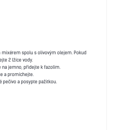
m mixérem spolu s olivovým olejem. Pokud
jte 2 lžíce vody.
 na jemno, přidejte k fazolím.
te a promíchejte.
 pečivo a posypte pažitkou.