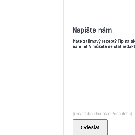
Napište nám
Máte zajímavý recept? Tip na a
nám je! A můžete se stát reda
[recaptcha id:contactRecaptcha]