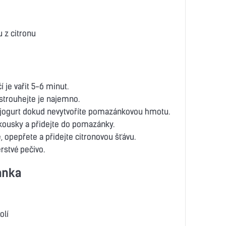
u z citronu
í je vařit 5-6 minut.
astrouhejte je najemno.
ě jogurt dokud nevytvoříte pomazánkovou hmotu.
 kousky a přidejte do pomazánky.
, opepřete a přidejte citronovou šťávu.
stvé pečivo.
ánka
olí