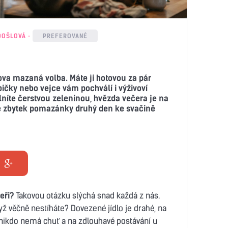
DOŠLOVÁ
PREFEROVANÉ
va mazaná volba. Máte ji hotovou za pár
bičky nebo vejce vám pochválí i výživoví
lníte čerstvou zeleninou, hvězda večera je na
te zbytek pomazánky druhý den ke svačině
eři?
Takovou otázku slýchá snad každá z nás.
ž věčně nestíháte? Dovezené jídlo je drahé, na
nikdo nemá chuť a na zdlouhavé postávání u