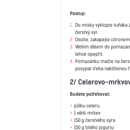
Postup:
Do misky vyklopte tuňáka z
čerstvý sýr.
Osolte, zakapejte citronem 
Větším dětem do pomazánky
lehce opepřit.
Pomazánku mažte na čerstv
posypat třeba naklíčenou ř
2/ Celerovo-mrkvo
Budete potřebovat:
půlku celeru
1 větší mrkev
150 g čerstvého sýra
150 g bílého jogurtu