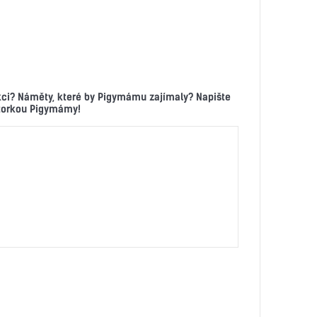
kci? Náměty, které by Pigymámu zajímaly? Napište
ktorkou Pigymámy!