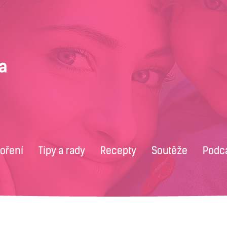
voření
Tipy a rady
Recepty
Soutěže
Podc