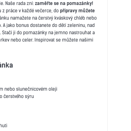
e. Naše rada zní:
zaměřte se na pomazánky!
 z práce v každé večerce, do
přípravy můžete
ánku namažete na čerstvý kváskový chléb nebo
. A jako bonus dostanete do dětí zeleninu, nad
s. Stačí ji do pomazánky na jemno nastrouhat a
 mrkev nebo celer. Inspirovat se můžete našimi
ánka
ém nebo slunečnicovém oleji
bo čerstvého sýru
huti