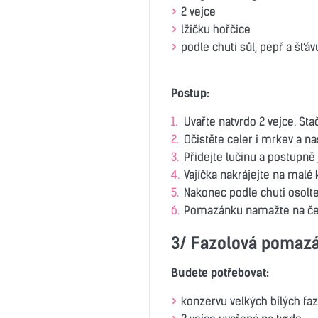
2 vejce
lžičku hořčice
podle chuti sůl, pepř a šťáv
Postup:
Uvařte natvrdo 2 vejce. Stač
Očistěte celer i mrkev a n
Přidejte lučinu a postupn
Vajíčka nakrájejte na malé
Nakonec podle chuti osolte
Pomazánku namažte na čer
3/ Fazolová pomaz
Budete potřebovat:
konzervu velkých bílých faz