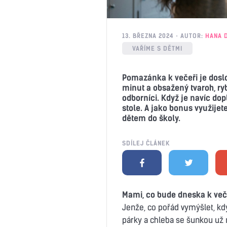
13. BŘEZNA 2024
AUTOR:
HANA 
VAŘÍME S DĚTMI
Pomazánka k večeři je doslo
minut a obsažený tvaroh, ry
odborníci. Když je navíc dop
stole. A jako bonus využije
dětem do školy.
SDÍLEJ ČLÁNEK
Mami, co bude dneska k več
Jenže, co pořád vymýšlet, kdy
párky a chleba se šunkou už 