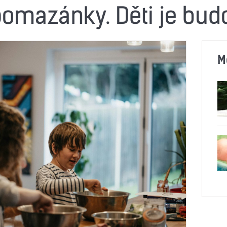
pomazánky. Děti je bud
M