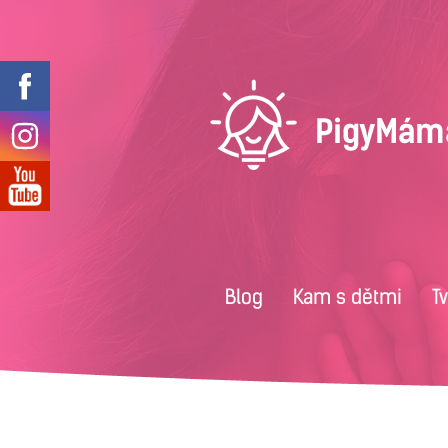
Blog
Kam s dětmi
T