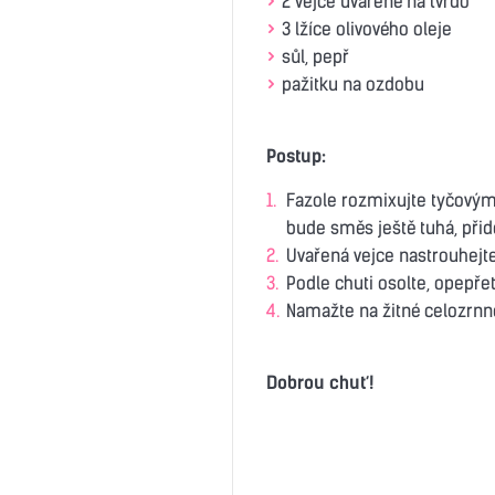
2 vejce uvařené na tvrdo
3 lžíce olivového oleje
sůl, pepř
pažitku na ozdobu
Postup:
Fazole rozmixujte tyčový
bude směs ještě tuhá, přide
Uvařená vejce nastrouhejte
Podle chuti osolte, opepře
Namažte na žitné celozrnné
Dobrou chuť!