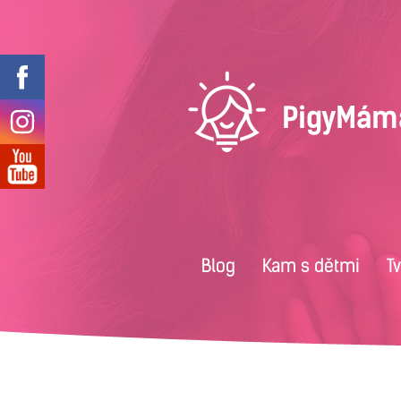
Blog
Kam s dětmi
T