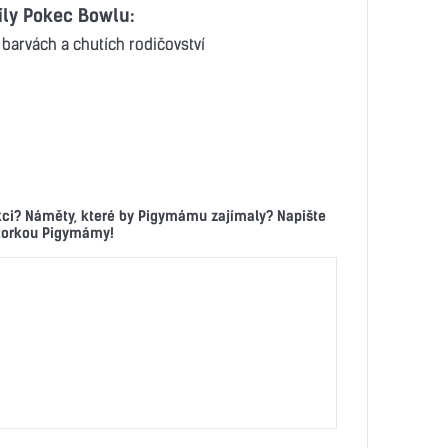
íly Pokec Bowlu:
barvách a chutích rodičovství
kci? Náměty, které by Pigymámu zajímaly? Napište
ktorkou Pigymámy!