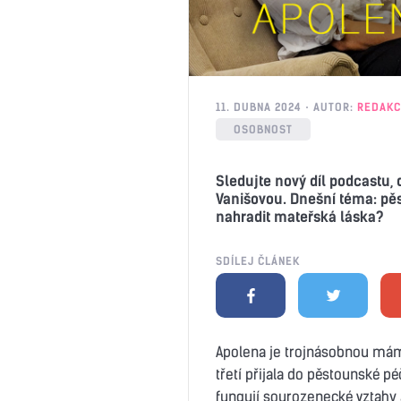
11. DUBNA 2024
AUTOR:
REDAKC
OSOBNOST
Sledujte nový díl podcastu,
Vanišovou. Dnešní téma: pěs
nahradit mateřská láska?
SDÍLEJ ČLÁNEK
Apolena je trojnásobnou mámo
třetí přijala do pěstounské p
fungují sourozenecké vztahy 