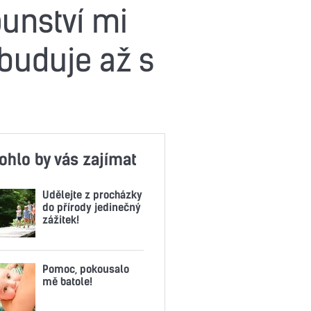
ounství mi
 buduje až s
ohlo by vás zajímat
Udělejte z procházky
do přírody jedinečný
zážitek!
Pomoc, pokousalo
mě batole!