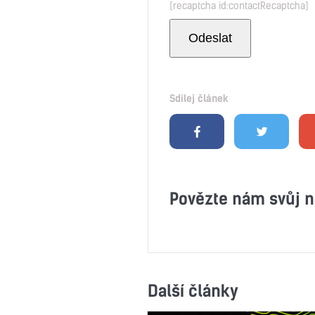
[recaptcha id:contactRecaptcha]
Sdílej článek
Povězte nám svůj n
Další články