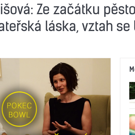
išová: Ze začátku pěst
teřská láska, vztah se
M