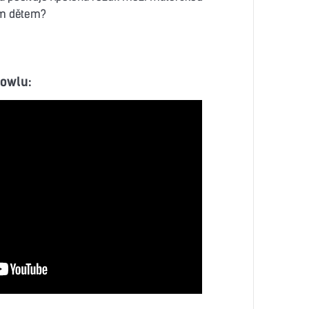
ím dětem?
bowlu: