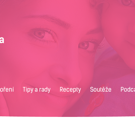
voření
Tipy a rady
Recepty
Soutěže
Podc