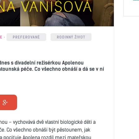
E
PREFEROVANÉ
RODINNÝ ŽIVOT
 dnes s divadelní režisérkou Apolenou
tounská péče. Co všechno obnáší a dá se v ní
u – vychovává dvě vlastní biologické děti a
éče. Co všechno obnáší být pěstounem, jak
a pociťuje Apolena rozdíl mezi mateřskou