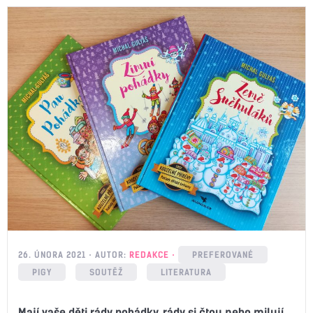
26. ÚNORA 2021
AUTOR:
REDAKCE
PREFEROVANÉ
PIGY
SOUTĚŽ
LITERATURA
Mají vaše děti rády pohádky, rády si čtou nebo milují,