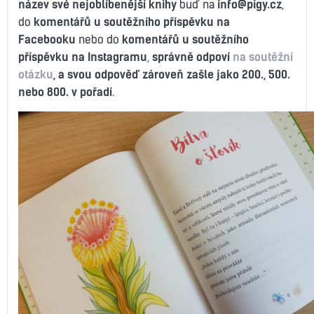
název své nejoblíbenější knihy
buď na
info@pigy.cz
,
do
komentářů u soutěžního příspěvku na
Facebooku
nebo do
komentářů u soutěžního
příspěvku na Instagramu
,
správně odpoví
na soutěžní
otázku
, a svou odpověď zároveň zašle jako 200., 500.
nebo 800. v pořadí
.