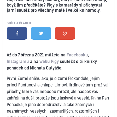
když jim předčítáte? Pigy s kamarády si přichystal
jarní soutěž pro všechny malé i velké knihomoly.
SDÍLEJ ČLÁNEK
Až do 7.března 2021 můžete na
Facebooku
,
Instagramu
a na
webu Pigy
soutěžit o tři knížky
pohádek od Michala Gulyáše
.
První, Země sněhuláků, je o zemi Flokondule, jejím
princi Funfunovi a chlapci Limovi. Hrdinové tam prožívají
příběhy, které vás nebudou mrazit, ale naopak vás
zahřejí na duši, protože jsou laskavé a veselé. Kniha Pan
Pohádka je plná dobrodružství a také známých i
neznámých, veselých i zasmušilých, roztomilých i