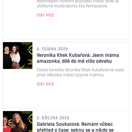
Nejnovějším hostem podcastu Pokec Bowl je
oblíbená moderátorka Eva Perkausová.
ČÍST VÍCE
6. DUBNA 2026
Veronika Khek Kubařová: Jsem máma
amazonka, dítě do mě vlilo odvahu
Česká herečka Veronika Khek Kubařová se stala
před několika měsíci poprvé mámou.
ČÍST VÍCE
2. BŘEZNA 2026
Gabriela Soukalová: Nemám vůbec
přehled o čase, seknu se a nikdo se