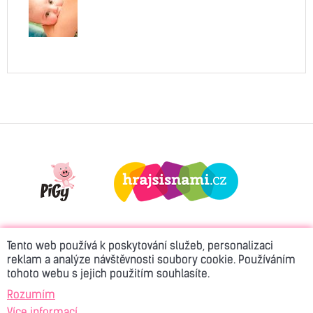
Tento web používá k poskytování služeb, personalizaci
reklam a analýze návštěvnosti soubory cookie. Používáním
tohoto webu s jejich použitím souhlasíte.
© 2026 Active Rádio
Kontakt
Reklama
Rozumím
Více informací