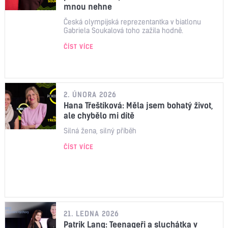
mnou nehne
Česká olympijská reprezentantka v biatlonu
Gabriela Soukalová toho zažila hodně.
ČÍST VÍCE
2. ÚNORA 2026
Hana Třeštíková: Měla jsem bohatý život,
ale chybělo mi dítě
Silná žena, silný příběh
ČÍST VÍCE
21. LEDNA 2026
Patrik Lang: Teenageři a sluchátka v