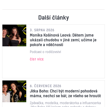
Další články
3. SRPNA 2026
Monika Košínová Leová: Dětem jsme
ukázali chudobu v jiné zemi, učíme je
pokoře a vděčnosti
Podcast o rodičovství
ČÍST VÍCE
6. ČERVENCE 2026
Jitka Boho: Chci být moderní pohodová
máma, nechci se bát, ze všeho se hroutit
Zpěvačka, modelka, moderátorka a influencerka
Jitka Boho šíří kolem sebe pohodu a dobrou