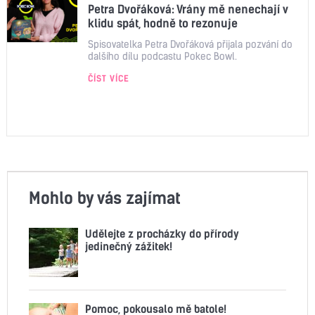
Petra Dvořáková: Vrány mě nenechají v
klidu spát, hodně to rezonuje
Spisovatelka Petra Dvořáková přijala pozvání do
dalšího dílu podcastu Pokec Bowl.
ČÍST VÍCE
Mohlo by vás zajímat
Udělejte z procházky do přírody
jedinečný zážitek!
Pomoc, pokousalo mě batole!