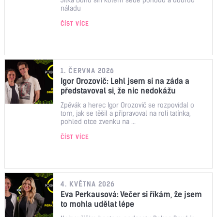
náladu
ČÍST VÍCE
1. ČERVNA 2026
Igor Orozovič: Lehl jsem si na záda a
představoval si, že nic nedokážu
Zpěvák a herec Igor Orozovič se rozpovídal o
tom, jak se těšil a připravoval na roli tatínka,
pohled otce zvenku na ...
ČÍST VÍCE
4. KVĚTNA 2026
Eva Perkausová: Večer si říkám, že jsem
to mohla udělat lépe