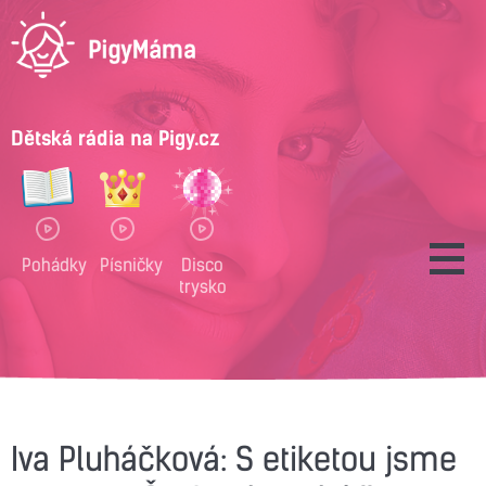
Dětská rádia na Pigy.cz
Pohádky
Písničky
Disco
trysko
Iva Pluháčková: S etiketou jsme