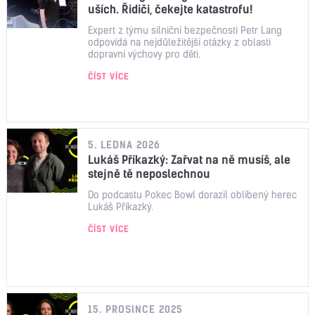
uších. Řidiči, čekejte katastrofu!
Expert z týmu silniční bezpečnosti Petr Lang
odpovídá na nejdůležitější otázky z oblasti
dopravní výchovy pro děti.
ČÍST VÍCE
5. LEDNA 2026
Lukáš Příkazký: Zařvat na ně musíš, ale
stejně tě neposlechnou
Do podcastu Pokec Bowl dorazil oblíbený herec
Lukáš Příkazký.
ČÍST VÍCE
15. PROSINCE 2025