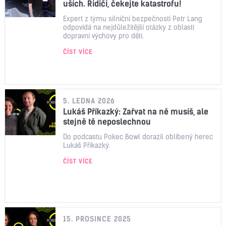
uších. Řidiči, čekejte katastrofu!
Expert z týmu silniční bezpečnosti Petr Lang
odpovídá na nejdůležitější otázky z oblasti
dopravní výchovy pro děti.
ČÍST VÍCE
5. LEDNA 2026
Lukáš Příkazký: Zařvat na ně musíš, ale
stejně tě neposlechnou
Do podcastu Pokec Bowl dorazil oblíbený herec
Lukáš Příkazký.
ČÍST VÍCE
15. PROSINCE 2025