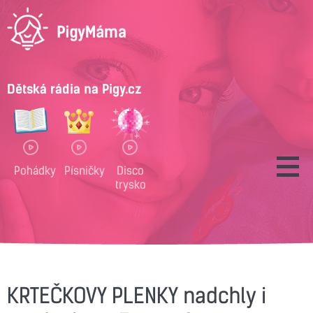
Dětská rádia na Pigy.cz
Pohádky
Písničky
Disco
trysko
KRTEČKOVY PLENKY nadchly i