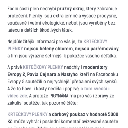
Zadní části plen nechybí
pružný okraj,
který zabraňuje
protečení. Plenky jsou extra jemné a vysoce prodyšné,
současně i velmi ekologické, neboť jsou vyráběny bez
latexu a dalších škodlivých látek.
Nejdůležitější informací pro vás je, že
KRTEČKOVY
PLENKY
nejsou běleny chlorem, nejsou parfémovány
,
a tím jsou výrazně šetrnější k pokožce vašeho děťátka.
A právě
KRTEČKOVY PLENKY
nadchly i
moderátory
Evropy 2, Pavla Cejnara a Nastyho
, kteří na Facebooku
Evropy 2 soutěžili o nejrychlejší přebalení svých synků.
A že to Pavel i Nasty nedělali poprvé,
o tom svědčí i
video zde
. A protože PIGYMÁMA má pro vás i zprávy ze
zákulisí soutěže, tak pozorně čtěte:
KRTEČKOVY PLENKY
a
dárkový poukaz v hodnotě 5000
Kč
může vyhrát i poslední komentář avizované soutěže