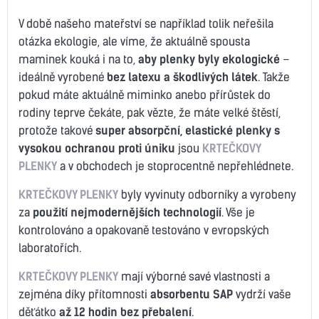
V době našeho mateřství se například tolik neřešila
otázka ekologie, ale víme, že aktuálně spousta
maminek kouká i na to,
aby plenky byly ekologické
–
ideálně vyrobené
bez latexu a škodlivých látek
. Takže
pokud máte aktuálně miminko anebo přírůstek do
rodiny teprve čekáte, pak vězte, že máte velké štěstí,
protože takové
super absorpční, elastické plenky s
vysokou ochranou proti úniku
jsou
KRTEČKOVY
PLENKY
a v obchodech je stoprocentně nepřehlédnete.
KRTEČKOVY PLENKY
byly vyvinuty odborníky a vyrobeny
za
použití nejmodernějších technologií
. Vše je
kontrolováno a opakovaně testováno v evropských
laboratořích.
KRTEČKOVY PLENKY
mají výborné savé vlastnosti a
zejména díky přítomnosti
absorbentu SAP
vydrží vaše
děťátko
až 12 hodin bez přebalení
.