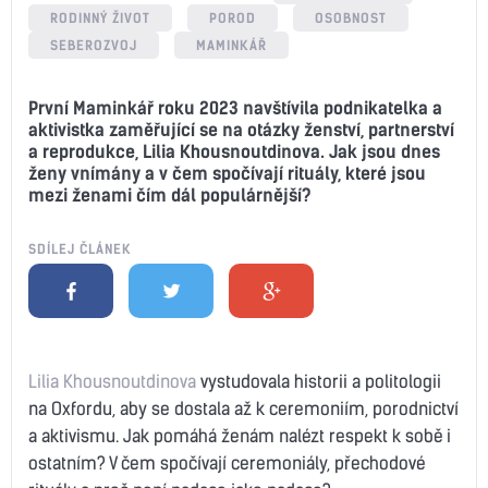
RODINNÝ ŽIVOT
POROD
OSOBNOST
SEBEROZVOJ
MAMINKÁŘ
První Maminkář roku 2023 navštívila podnikatelka a
aktivistka zaměřující se na otázky ženství, partnerství
a reprodukce, Lilia Khousnoutdinova. Jak jsou dnes
ženy vnímány a v čem spočívají rituály, které jsou
mezi ženami čím dál populárnější?
SDÍLEJ ČLÁNEK
Lilia Khousnoutdinova
vystudovala historii a politologii
na Oxfordu, aby se dostala až k ceremoniím, porodnictví
a aktivismu. Jak pomáhá ženám nalézt respekt k sobě i
ostatním? V čem spočívají ceremoniály, přechodové