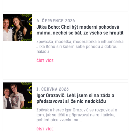
6. ČERVENCE 2026
Jitka Boho: Chci být moderní pohodová
máma, nechci se bát, ze všeho se hroutit
Zpěvačka, modelka, moderátorka a influencerka
Jitka Boho šíří kolem sebe pohodu a dobrou
náladu
ČÍST VÍCE
1. ČERVNA 2026
Igor Orozovič: Lehl jsem si na záda a
představoval si, že nic nedokážu
Zpěvák a herec Igor Orozovič se rozpovídal o
tom, jak se těšil a připravoval na roli tatínka,
pohled otce zvenku na ...
ČÍST VÍCE