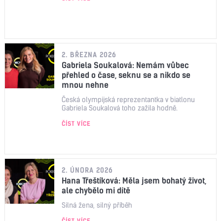
2. BŘEZNA 2026
Gabriela Soukalová: Nemám vůbec
přehled o čase, seknu se a nikdo se
mnou nehne
Česká olympijská reprezentantka v biatlonu
Gabriela Soukalová toho zažila hodně.
ČÍST VÍCE
2. ÚNORA 2026
Hana Třeštíková: Měla jsem bohatý život,
ale chybělo mi dítě
Silná žena, silný příběh
ČÍST VÍCE