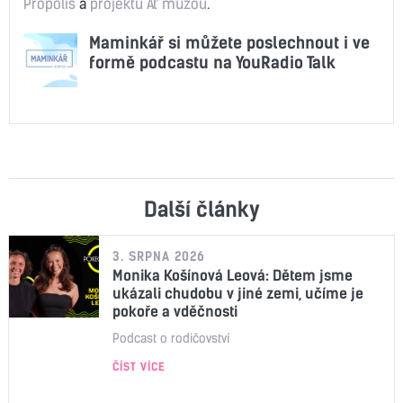
Propolis
a
projektu Ať můžou
.
Maminkář si můžete poslechnout i ve
formě podcastu na YouRadio Talk
Další články
3. SRPNA 2026
Monika Košínová Leová: Dětem jsme
ukázali chudobu v jiné zemi, učíme je
pokoře a vděčnosti
Podcast o rodičovství
ČÍST VÍCE