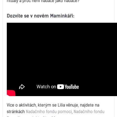
rituály a proč není nadace jako nadace?
Dozvíte se v novém Maminkáři:
Více o aktivitách, kterým se Lilia věnuje, najdete na
stránkách
Nadačního fondu pomoci
,
Nadačního fondu