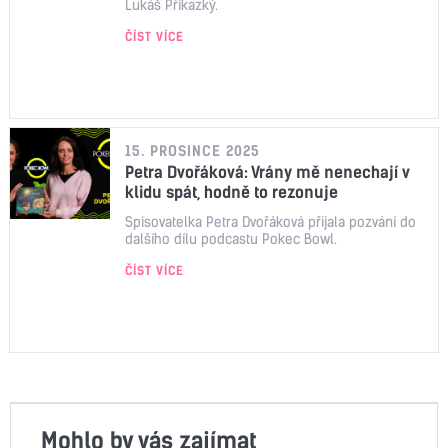
Lukáš Příkazký.
ČÍST VÍCE
15. PROSINCE 2025
Petra Dvořáková: Vrány mě nenechají v
klidu spát, hodně to rezonuje
Spisovatelka Petra Dvořáková přijala pozvání do
dalšího dílu podcastu Pokec Bowl.
ČÍST VÍCE
Mohlo by vás zajímat