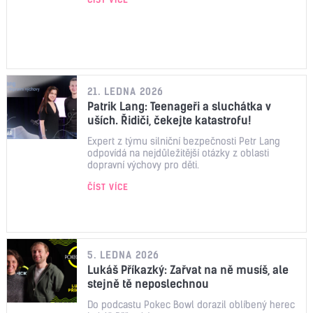
21. LEDNA 2026
Patrik Lang: Teenageři a sluchátka v
uších. Řidiči, čekejte katastrofu!
Expert z týmu silniční bezpečnosti Petr Lang
odpovídá na nejdůležitější otázky z oblasti
dopravní výchovy pro děti.
ČÍST VÍCE
5. LEDNA 2026
Lukáš Příkazký: Zařvat na ně musíš, ale
stejně tě neposlechnou
Do podcastu Pokec Bowl dorazil oblíbený herec