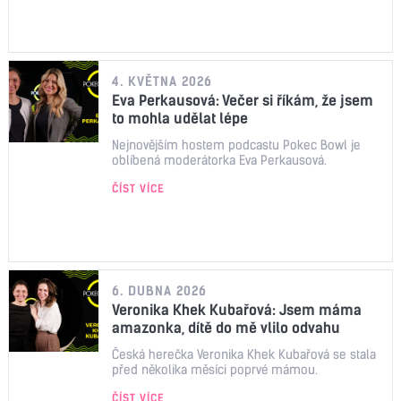
4. KVĚTNA 2026
Eva Perkausová: Večer si říkám, že jsem
to mohla udělat lépe
Nejnovějším hostem podcastu Pokec Bowl je
oblíbená moderátorka Eva Perkausová.
ČÍST VÍCE
6. DUBNA 2026
Veronika Khek Kubařová: Jsem máma
amazonka, dítě do mě vlilo odvahu
Česká herečka Veronika Khek Kubařová se stala
před několika měsíci poprvé mámou.
ČÍST VÍCE