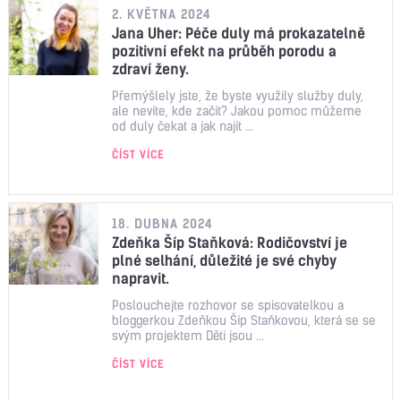
2. KVĚTNA 2024
Jana Uher: Péče duly má prokazatelně
pozitivní efekt na průběh porodu a
zdraví ženy.
Přemýšlely jste, že byste využily služby duly,
ale nevíte, kde začít? Jakou pomoc můžeme
od duly čekat a jak najít ...
ČÍST VÍCE
18. DUBNA 2024
Zdeňka Šíp Staňková: Rodičovství je
plné selhání, důležité je své chyby
napravit.
Poslouchejte rozhovor se spisovatelkou a
bloggerkou Zdeňkou Šíp Staňkovou, která se se
svým projektem Děti jsou ...
ČÍST VÍCE