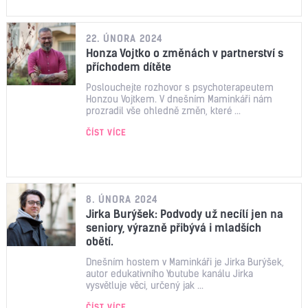
22. ÚNORA 2024
Honza Vojtko o změnách v partnerství s
příchodem dítěte
Poslouchejte rozhovor s psychoterapeutem
Honzou Vojtkem. V dnešním Maminkáři nám
prozradil vše ohledně změn, které ...
ČÍST VÍCE
8. ÚNORA 2024
Jirka Burýšek: Podvody už necílí jen na
seniory, výrazně přibývá i mladších
obětí.
Dnešním hostem v Maminkáři je Jirka Burýšek,
autor edukativního Youtube kanálu Jirka
vysvětluje věci, určený jak ...
ČÍST VÍCE