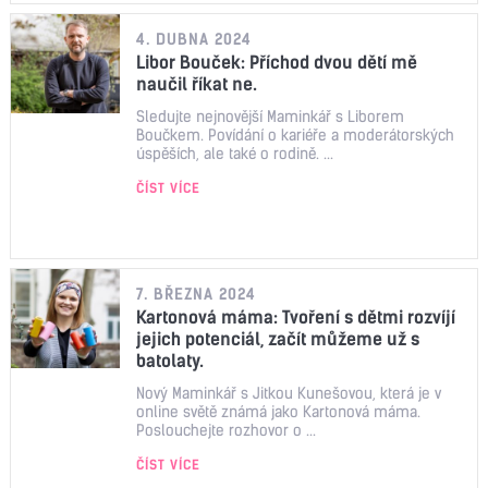
4. DUBNA 2024
Libor Bouček: Příchod dvou dětí mě
naučil říkat ne.
Sledujte nejnovější Maminkář s Liborem
Boučkem. Povídání o kariéře a moderátorských
úspěších, ale také o rodině. ...
ČÍST VÍCE
7. BŘEZNA 2024
Kartonová máma: Tvoření s dětmi rozvíjí
jejich potenciál, začít můžeme už s
batolaty.
Nový Maminkář s Jitkou Kunešovou, která je v
online světě známá jako Kartonová máma.
Poslouchejte rozhovor o ...
ČÍST VÍCE