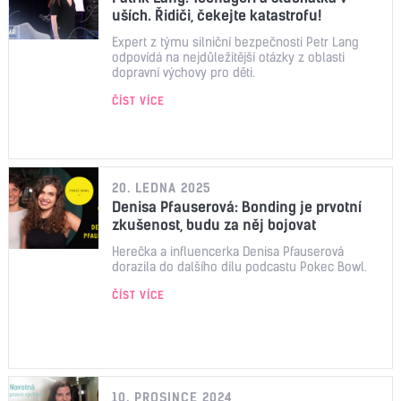
uších. Řidiči, čekejte katastrofu!
Expert z týmu silniční bezpečnosti Petr Lang
odpovídá na nejdůležitější otázky z oblasti
dopravní výchovy pro děti.
ČÍST VÍCE
20. LEDNA 2025
Denisa Pfauserová: Bonding je prvotní
zkušenost, budu za něj bojovat
Herečka a influencerka Denisa Pfauserová
dorazila do dalšího dílu podcastu Pokec Bowl.
ČÍST VÍCE
10. PROSINCE 2024