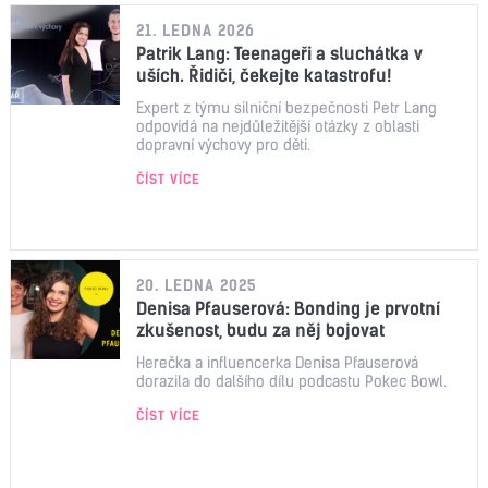
21. LEDNA 2026
Patrik Lang: Teenageři a sluchátka v
uších. Řidiči, čekejte katastrofu!
Expert z týmu silniční bezpečnosti Petr Lang
odpovídá na nejdůležitější otázky z oblasti
dopravní výchovy pro děti.
ČÍST VÍCE
20. LEDNA 2025
Denisa Pfauserová: Bonding je prvotní
zkušenost, budu za něj bojovat
Herečka a influencerka Denisa Pfauserová
dorazila do dalšího dílu podcastu Pokec Bowl.
ČÍST VÍCE