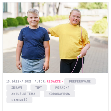
10. BŘEZNA 2021
AUTOR:
REDAKCE
PREFEROVANÉ
ZDRAVÍ
TIPY
PORADNA
AKTUÁLNÍ TÉMA
KORONAVIRUS
MAMINKÁŘ