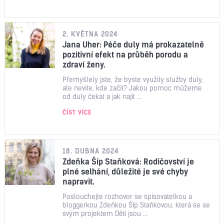
2. KVĚTNA 2024
Jana Uher: Péče duly má prokazatelně
pozitivní efekt na průběh porodu a
zdraví ženy.
Přemýšlely jste, že byste využily služby duly,
ale nevíte, kde začít? Jakou pomoc můžeme
od duly čekat a jak najít ...
ČÍST VÍCE
18. DUBNA 2024
Zdeňka Šíp Staňková: Rodičovství je
plné selhání, důležité je své chyby
napravit.
Poslouchejte rozhovor se spisovatelkou a
bloggerkou Zdeňkou Šíp Staňkovou, která se se
svým projektem Děti jsou ...