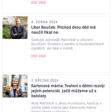
ČÍST VÍCE
4. DUBNA 2024
Libor Bouček: Příchod dvou dětí mě
naučil říkat ne.
Sledujte nejnovější Maminkář s Liborem
Boučkem. Povídání o kariéře a moderátorských
úspěších, ale také o rodině. ...
ČÍST VÍCE
7. BŘEZNA 2024
Kartonová máma: Tvoření s dětmi rozvíjí
jejich potenciál, začít můžeme už s
batolaty.
Nový Maminkář s Jitkou Kunešovou, která je v
online světě známá jako Kartonová máma.
Poslouchejte rozhovor o ...