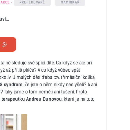
DAKCE
PREFEROVANÉ
MAMINKÁŘ
luví…
ně sleduje své spící dítě. Co když se ale při
yž až příliš pláče? A co když vůbec spát
liv. U malých dětí třeba tzv. tříměsíční kolika,
SS syndrom
. Že jste o něm nikdy neslyšeli? A ani
m
? Taky jsme o tom neměli ani tušení. Proto
i
terapeutku Andreu Dunovou
, která je na toto