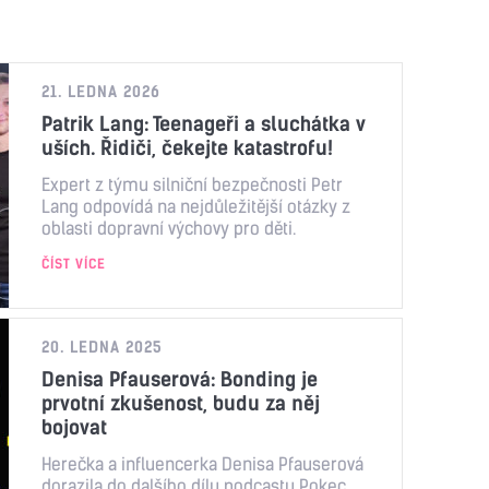
21. LEDNA 2026
Patrik Lang: Teenageři a sluchátka v
uších. Řidiči, čekejte katastrofu!
Expert z týmu silniční bezpečnosti Petr
Lang odpovídá na nejdůležitější otázky z
oblasti dopravní výchovy pro děti.
ČÍST VÍCE
20. LEDNA 2025
Denisa Pfauserová: Bonding je
prvotní zkušenost, budu za něj
bojovat
Herečka a influencerka Denisa Pfauserová
dorazila do dalšího dílu podcastu Pokec