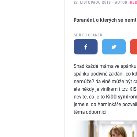
27. LISTOPADU 2019
AUTOR:
RE
Poranění, o kterých se nem
SDÍLEJ ČLÁNEK
Snad každá máma ve spánku taj
spánku podivně zaklání, co kd
nemůže? Na vině může být coko
ale někdy je viníkem i tzv.
Ki
nevíte, co je to
KiDD syndro
jsme si do Maminkáře pozval
téma odbornicí.