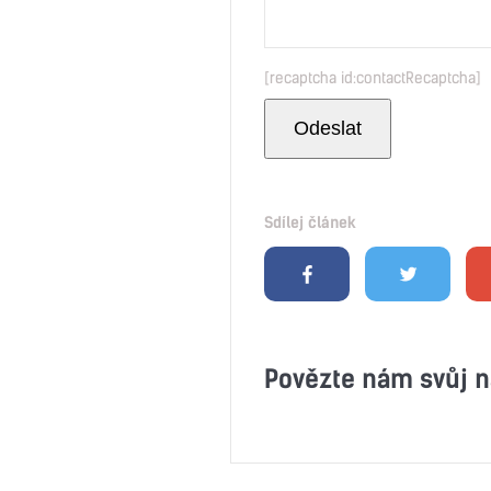
[recaptcha id:contactRecaptcha]
Sdílej článek
Povězte nám svůj n