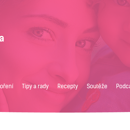
voření
Tipy a rady
Recepty
Soutěže
Podc