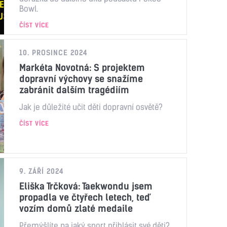
Bowl.
ČÍST VÍCE
10. PROSINCE 2024
Markéta Novotná: S projektem
dopravní výchovy se snažíme
zabránit dalším tragédiím
Jak je důležité učit děti dopravní osvětě?
ČÍST VÍCE
9. ZÁŘÍ 2024
Eliška Trčková: Taekwondu jsem
propadla ve čtyřech letech, teď
vozím domů zlaté medaile
Přemýšlíte na jaký sport přihlásit své děti?