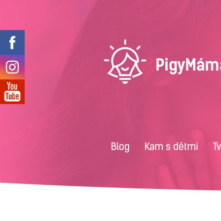
Blog
Kam s dětmi
T