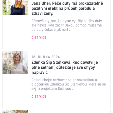
Jana Uher: Péče duly má prokazatelně
pozitivní efekt na průběh porodu a
zdraví ženy.
Přemýšlely jste, že byste využily služby duly,
ale nevíte, kde začít? Jakou pomoc můžeme
od duly čekat a jak najít ...
ČÍST VÍCE
18. DUBNA 2024
Zdeňka Šíp Staňková: Rodičovství je
plné selhání, důležité je své chyby
napravit.
Poslouchejte rozhovor se spisovatelkou a
bloggerkou Zdeňkou Šíp Staňkovou, která se se
svým projektem Děti jsou ...
ČÍST VÍCE