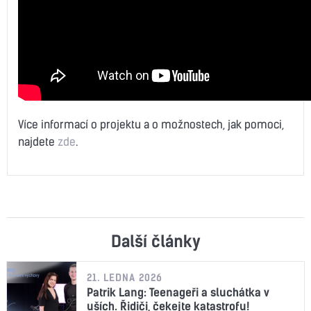
Více informací o projektu a o možnostech, jak pomoci,
najdete
zde
.
Další články
21. LEDNA 2026
Patrik Lang: Teenageři a sluchátka v
uších. Řidiči, čekejte katastrofu!