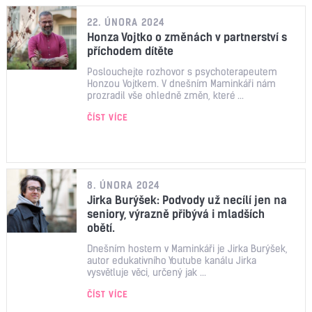
22. ÚNORA 2024
Honza Vojtko o změnách v partnerství s
příchodem dítěte
Poslouchejte rozhovor s psychoterapeutem
Honzou Vojtkem. V dnešním Maminkáři nám
prozradil vše ohledně změn, které ...
ČÍST VÍCE
8. ÚNORA 2024
Jirka Burýšek: Podvody už necílí jen na
seniory, výrazně přibývá i mladších
obětí.
Dnešním hostem v Maminkáři je Jirka Burýšek,
autor edukativního Youtube kanálu Jirka
vysvětluje věci, určený jak ...
ČÍST VÍCE