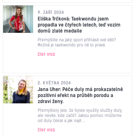
9. ZÁŘÍ 2024
Eliška Trčková: Taekwondu jsem
propadla ve čtyřech letech, teď vozím
domů zlaté medaile
Přemýšlíte na jaký sport přihlásit své děti?
Možná je taekwondo pro ně to pravé.
ČÍST VÍCE
2. KVĚTNA 2024
Jana Uher: Péče duly má prokazatelně
pozitivní efekt na průběh porodu a
zdraví ženy.
Přemýšlely jste, že byste využily služby duly,
ale nevíte, kde začít? Jakou pomoc můžeme
od duly čekat a jak najít ...
ČÍST VÍCE