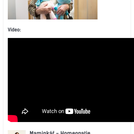
Video:
Maminkář - Homeopatie