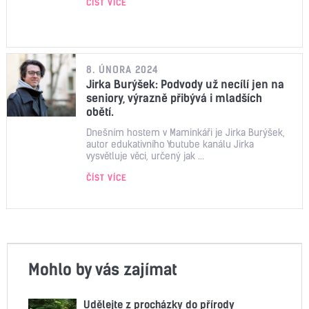
ČÍST VÍCE
8. ÚNORA 2024
Jirka Burýšek: Podvody už necílí jen na
seniory, výrazně přibývá i mladších
obětí.
Dnešním hostem v Maminkáři je Jirka Burýšek,
autor edukativního Youtube kanálu Jirka
vysvětluje věci, určený jak ...
ČÍST VÍCE
Mohlo by vás zajímat
Udělejte z procházky do přírody