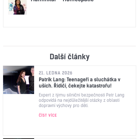
Další články
21. LEDNA 2026
Patrik Lang: Teenageři a sluchátka v
uších. Řidiči, čekejte katastrofu!
Expert z týmu silniční bezpečnosti Petr Lang
odpovídá na nejdůležitější otázky z oblasti
dopravní výchovy pro děti.
ČÍST VÍCE