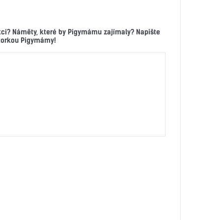
kci? Náměty, které by Pigymámu zajímaly? Napište
ktorkou Pigymámy!