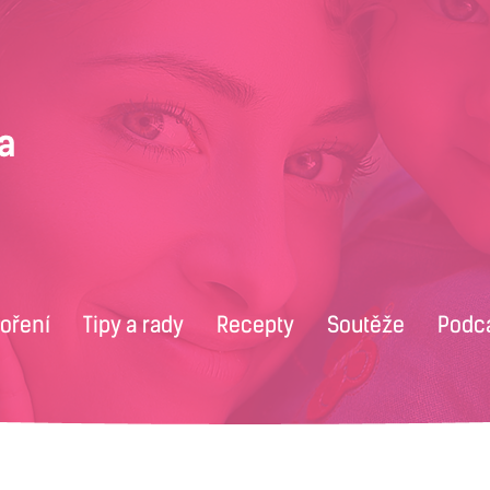
voření
Tipy a rady
Recepty
Soutěže
Podc