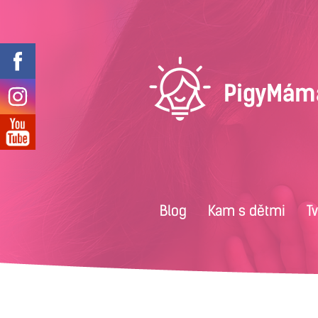
Blog
Kam s dětmi
T