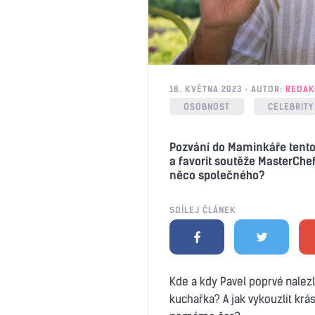
18. KVĚTNA 2023
AUTOR:
REDAK
OSOBNOST
CELEBRITY
Pozvání do Maminkáře tentok
a favorit soutěže MasterChe
něco společného?
SDÍLEJ ČLÁNEK
Kde a kdy Pavel poprvé nalez
kuchařka? A jak vykouzlit krás