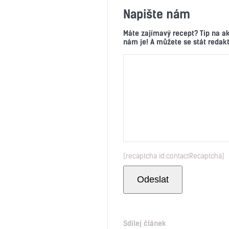
Napište nám
Máte zajímavý recept? Tip na a
nám je! A můžete se stát reda
[recaptcha id:contactRecaptcha]
Sdílej článek