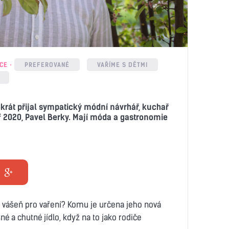
CE
PREFEROVANÉ
VAŘÍME S DĚTMI
rát přijal sympatický módní návrhář, kuchař
f 2020, Pavel Berky. Mají móda a gastronomie
l vášeň pro vaření? Komu je určena jeho nová
né a chutné jídlo, když na to jako rodiče