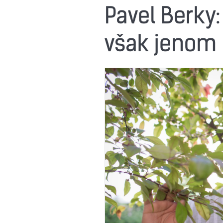
Pavel Berky: 
však jenom p