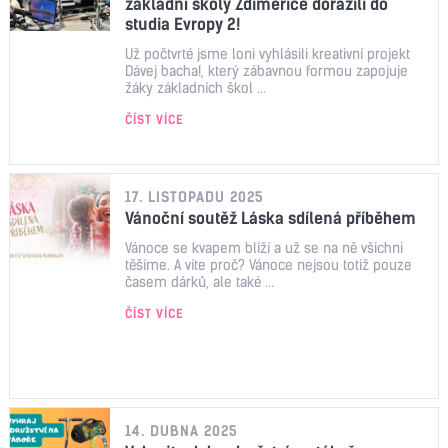
základní školy Zdiměřice dorazili do
studia Evropy 2!
Už počtvrté jsme loni vyhlásili kreativní projekt
Dávej bacha!, který zábavnou formou zapojuje
žáky základních škol ...
ČÍST VÍCE
17. LISTOPADU 2025
Vánoční soutěž Láska sdílená příběhem
Vánoce se kvapem blíží a už se na ně všichni
těšíme. A víte proč? Vánoce nejsou totiž pouze
časem dárků, ale také ...
ČÍST VÍCE
14. DUBNA 2025