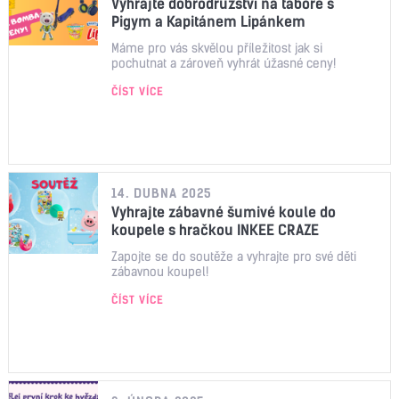
Vyhrajte dobrodružství na táboře s
Pigym a Kapitánem Lipánkem
Máme pro vás skvělou příležitost jak si
pochutnat a zároveň vyhrát úžasné ceny!
ČÍST VÍCE
14. DUBNA 2025
Vyhrajte zábavné šumivé koule do
koupele s hračkou INKEE CRAZE
Zapojte se do soutěže a vyhrajte pro své děti
zábavnou koupel!
ČÍST VÍCE