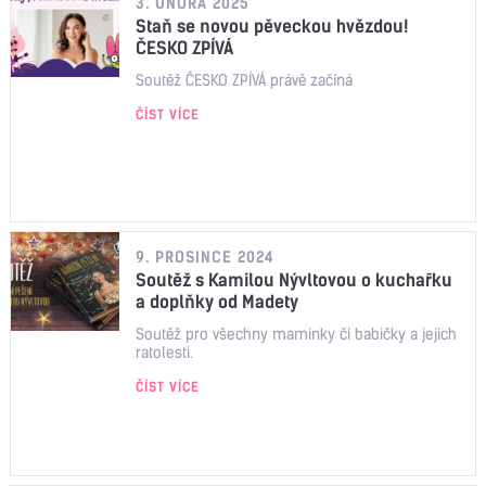
3. ÚNORA 2025
Staň se novou pěveckou hvězdou!
ČESKO ZPÍVÁ
Soutěž ČESKO ZPÍVÁ právě začíná
ČÍST VÍCE
9. PROSINCE 2024
Soutěž s Kamilou Nývltovou o kuchařku
a doplňky od Madety
Soutěž pro všechny maminky či babičky a jejich
ratolesti.
ČÍST VÍCE