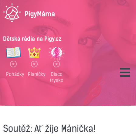
Dětská rádia na Pigy.cz
Pohádky
Písničky
Disco
trysko
Soutěž: Ať žije Mánička!