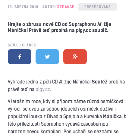
19. BŘEZNA 2018
AUTOR:
REDAKCE
PREFEROVANÉ
Hrajte o zbrusu nové CD od Supraphonu Ať žije
Mánička! Právě teď probíhá na pigy.cz soutěž.
SDÍLEJ ČLÁNEK
Vyhrajte jedno z pěti CD Ať žije Mánička!
Soutěž
probíhá
právě teď na
pigy.cz
.
V letošním roce, kdy si připomínáme různá osmičková
výročí, se dvou za sebou jdoucích osmiček dožívá i
populární loutka z Divadla Spejbla a Hurvínka
Mánička
. K
této příležitosti Supraphon vydává časosběrnou
narozeninovou kompilaci. Posluchači se seznámí se