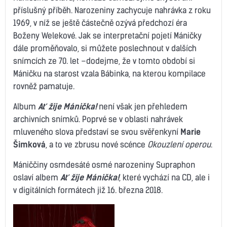
příslušný příběh. Narozeniny zachycuje nahrávka z roku
1969, v níž se ještě částečně ozývá předchozí éra
Boženy Welekové. Jak se interpretační pojetí Máničky
dále proměňovalo, si můžete poslechnout v dalších
snímcích ze 70. let –dodejme, že v tomto období si
Máničku na starost vzala Bábinka, na kterou kompilace
rovněž pamatuje.
Album
Ať žije Mánička!
není však jen přehledem
archivních snímků. Poprvé se v oblasti nahrávek
mluveného slova představí se svou svěřenkyní
Marie
Šimková
, a to ve zbrusu nové scénce
Okouzlení operou
.
Mániččiny osmdesáté osmé narozeniny Supraphon
oslaví albem
Ať žije Mánička!
, které vychází na CD, ale i
v digitálních formátech již 16. března 2018.