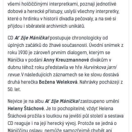
všemi holčiččinými interpretkami, poznají jednotlivé
dobové a herecké přístupy, uslyší všechny interpretky,
které o hrdinku v historii divadla pečovaly, a na své si
přijdou i sběratelé archivních unikátů.
CD
Ať žije Mánička!
postupuje chronologicky od
úplných začátků do žhavé současnosti. Úvodní snímek z
roku 1930 je zároveň prvním dialogem, kterým se
Mánička v podání
Anny Kreuzmannové
divákům v
dubnu téhož roku představila ve hře
Hurvínkova jarní
revue
. V následujících záznamech se ke slovu dostává
druhá herečka
Božena Weleková
. Nahrávky pocházejí z
50. let.
Nejvíce je na albu
Ať žije Mánička!
zastoupeno umění
Heleny Štáchové
. Je to pochopitelné, vždyť Helena
Štáchová prožila s loutkou na jevišti půl století a sestava
CD reaguje i na její herecký vývoj. Protože se jedná o
Mániččinu oslavu, nemůže samozřejmě chybět ani