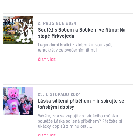
2. PROSINCE 2024
Soutěž s Bobem a Bobkem ve filmu: Na
stopě Mrkvojeda
Legendární králíci z klobouku jsou zpět,
tentokrát v celovečerním filmu!
ČÍST VÍCE
25. LISTOPADU 2024
Láska sdílená příběhem – inspirujte se
loňskými dopisy
Váháte, zda se zapojit do letošního ročníku
soutěže Láska sdílená příběhem? Přečtěte si
ukázky dopisů z minulosti, ...
ČÍST VÍCE