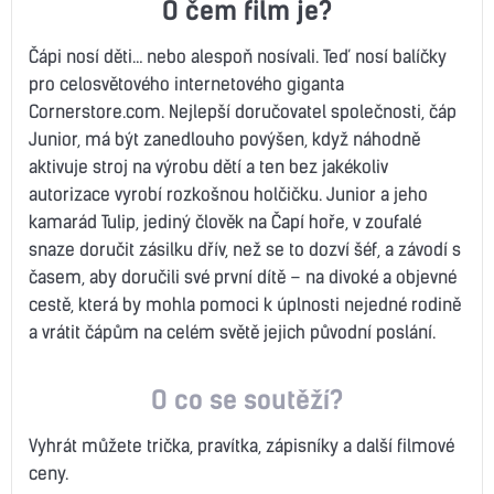
O čem film je?
Čápi nosí děti… nebo alespoň nosívali. Teď nosí balíčky
pro celosvětového internetového giganta
Cornerstore.com. Nejlepší doručovatel společnosti, čáp
Junior, má být zanedlouho povýšen, když náhodně
aktivuje stroj na výrobu dětí a ten bez jakékoliv
autorizace vyrobí rozkošnou holčičku. Junior a jeho
kamarád Tulip, jediný člověk na Čapí hoře, v zoufalé
snaze doručit zásilku dřív, než se to dozví šéf, a závodí s
časem, aby doručili své první dítě – na divoké a objevné
cestě, která by mohla pomoci k úplnosti nejedné rodině
a vrátit čápům na celém světě jejich původní poslání.
O co se soutěží?
Vyhrát můžete trička, pravítka, zápisníky a další filmové
ceny.