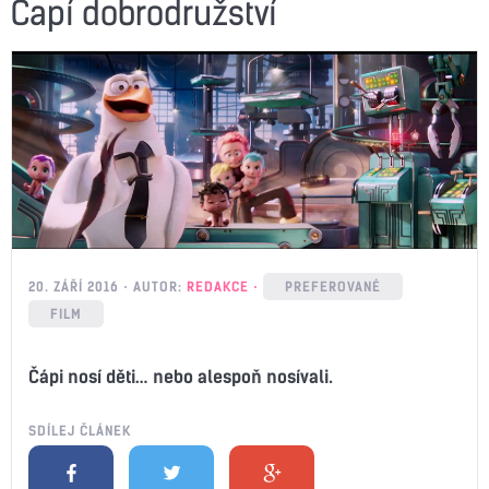
Čapí dobrodružství
20. ZÁŘÍ 2016
AUTOR:
REDAKCE
PREFEROVANÉ
FILM
Čápi nosí děti… nebo alespoň nosívali.
SDÍLEJ ČLÁNEK