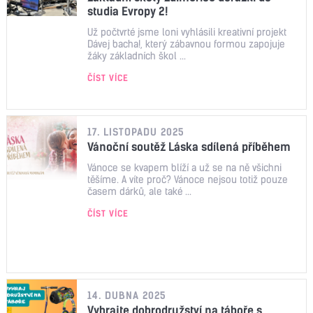
studia Evropy 2!
Už počtvrté jsme loni vyhlásili kreativní projekt
Dávej bacha!, který zábavnou formou zapojuje
žáky základních škol ...
ČÍST VÍCE
17. LISTOPADU 2025
Vánoční soutěž Láska sdílená příběhem
Vánoce se kvapem blíží a už se na ně všichni
těšíme. A víte proč? Vánoce nejsou totiž pouze
časem dárků, ale také ...
ČÍST VÍCE
14. DUBNA 2025
Vyhrajte dobrodružství na táboře s