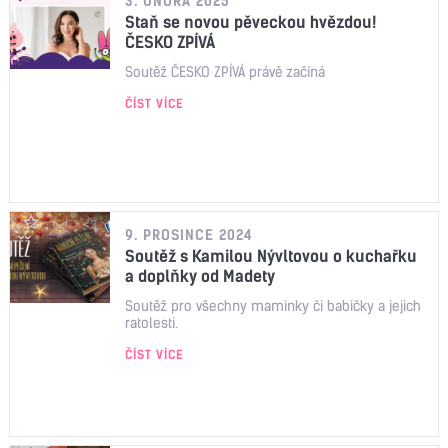
3. ÚNORA 2025
Staň se novou pěveckou hvězdou!
ČESKO ZPÍVÁ
Soutěž ČESKO ZPÍVÁ právě začíná
ČÍST VÍCE
9. PROSINCE 2024
Soutěž s Kamilou Nývltovou o kuchařku
a doplňky od Madety
Soutěž pro všechny maminky či babičky a jejich
ratolesti.
ČÍST VÍCE