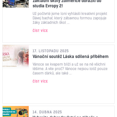
základní školy Zdiměřice dorazili do
studia Evropy 2!
Už počtvrté jsme loni vyhlásili kreativní projekt
Dávej bacha!, který zábavnou formou zapojuje
žáky základních škol ...
ČÍST VÍCE
17. LISTOPADU 2025
Vánoční soutěž Láska sdílená příběhem
Vánoce se kvapem blíží a už se na ně všichni
těšíme. A víte proč? Vánoce nejsou totiž pouze
časem dárků, ale také ...
ČÍST VÍCE
14. DUBNA 2025