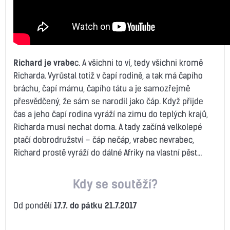
Richard je vrabe
c. A všichni to ví, tedy všichni kromě
Richarda. Vyrůstal totiž v čapí rodině, a tak má čapího
bráchu, čapí mámu, čapího tátu a je samozřejmě
přesvědčený, že sám se narodil jako čáp. Když přijde
čas a jeho čapí rodina vyráží na zimu do teplých krajů,
Richarda musí nechat doma. A tady začíná velkolepé
ptačí dobrodružství – čáp nečáp, vrabec nevrabec,
Richard prostě vyráží do dálné Afriky na vlastní pěst…
Kdy se soutěží?
Od pondělí
17.7. do pátku 21.7.2017