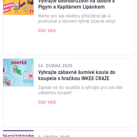
Vyhrajte dobrodružství na táboře s
Pigym a Kapitánem Lipánkem
Máme pro vás skvělou příležitost jak si
pochutnat a zároveň vyhrát úžasné ceny!
ČÍST VÍCE
14. DUBNA 2025
Vyhrajte zábavné šumivé koule do
koupele s hračkou INKEE CRAZE
Zapojte se do soutěže a vyhrajte pro své děti
zábavnou koupel!
ČÍST VÍCE