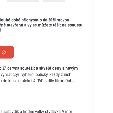
dlouhé době přichystalo další filmovou
ečně otevřená a vy se můžete těšit na spoustu
!
 17. června
soutěžit o skvělé ceny s novým
vyhrát čtyři výherní balíčky, každý z nich
do kina a kolekci 4 DVD s díly filmu Doba
 strašpytlík a hodně velký stydlivka. V moři