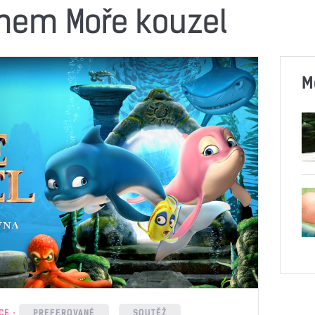
lmem Moře kouzel
M
CE
PREFEROVANÉ
SOUTĚŽ