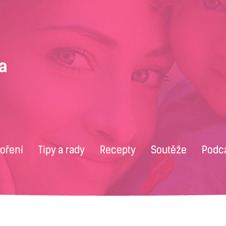
voření
Tipy a rady
Recepty
Soutěže
Podc