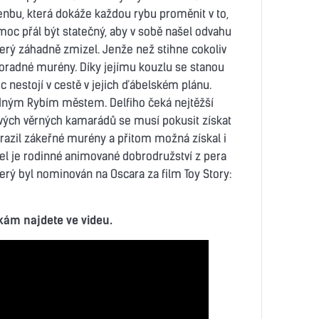
nbu, která dokáže každou rybu proměnit v to,
i moc přál být statečný, aby v sobě našel odvahu
terý záhadně zmizel. Jenže než stihne cokoliv
roradné murény. Díky jejímu kouzlu se stanou
ic nestojí v cestě v jejich ďábelském plánu.
lidným Rybím městem. Delfiho čeká nejtěžší
svých věrných kamarádů se musí pokusit získat
orazil zákeřné murény a přitom možná získal i
zel je rodinné animované dobrodružství z pera
erý byl nominován na Oscara za film Toy Story:
ám najdete ve videu.