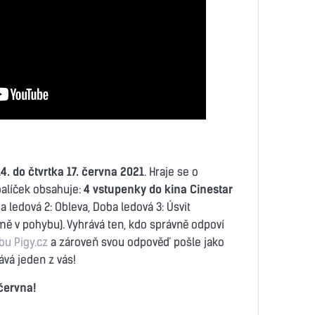
4. do čtvrtka 17. června 2021
. Hraje se o
balíček obsahuje:
4 vstupenky do kina Cinestar
 ledová 2: Obleva, Doba ledová 3: Úsvit
mě v pohybu). Vyhrává ten, kdo správně odpoví
bu Pigy.cz
a zároveň svou odpověď pošle jako
vá jeden z vás!
června!