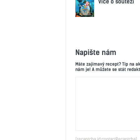
Více o soutěži
Napište nám
Máte zajímavý recept? Tip na a
nám je! A můžete se stát reda
[recaptcha id:contactRecaptcha]