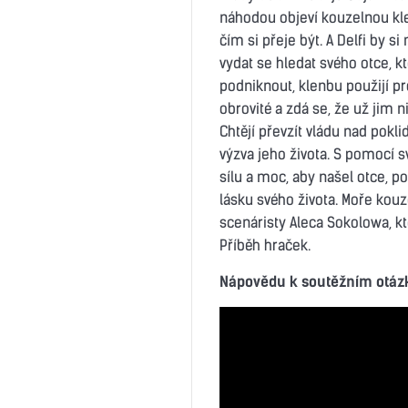
náhodou objeví kouzelnou kle
čím si přeje být. A Delfi by s
vydat se hledat svého otce, k
podniknout, klenbu použijí p
obrovité a zdá se, že už jim n
Chtějí převzít vládu nad pok
výzva jeho života. S pomocí 
sílu a moc, aby našel otce, p
lásku svého života. Moře kou
scenáristy Aleca Sokolowa, kt
Příběh hraček.
Nápovědu k soutěžním otázk