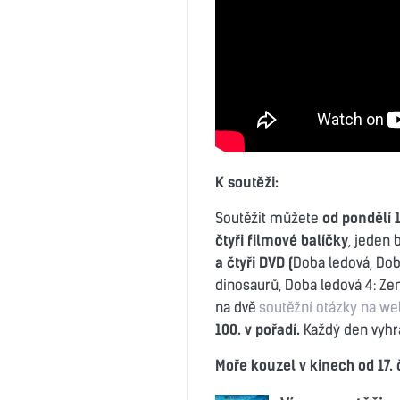
K soutěži:
Soutěžit můžete
od pondělí 1
čtyři filmové balíčky
, jeden 
a čtyři DVD (
Doba ledová, Doba
dinosaurů, Doba ledová 4: Ze
na dvě
soutěžní otázky na we
100. v pořadí.
Každý den vyhrá
Moře kouzel v kinech od 17. 