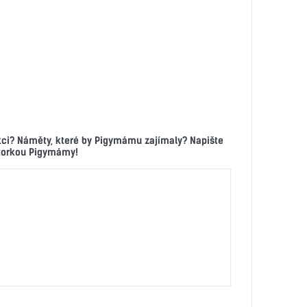
kci? Náměty, které by Pigymámu zajímaly? Napište
ktorkou Pigymámy!