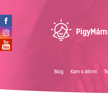
Blog
Kam s dětmi
T