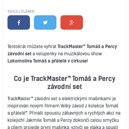
SDÍLEJ ČLÁNEK
Tentokrát můžete vyhrát
TrackMaster™ Tomáš a Percy
závodní set
a vstupenky na muzikálovou show
Lokomotiva Tomáš a přátelé v cirkuse
!
Co je
TrackMaster™ Tomáš a Percy
závodní set
TrackMaster™ závodní set s elektrickými mašinkami je
inspirován novým filmem Velký závod z kolekce Tomáš
a přátelé™. Přináší spoustu zábavných a rychlých akcí na
kolejích! Jakmile Tomáš a Percy dokončí celou smyčku
a cílem projede první mašinka, vztyčí se vlajka a spustí