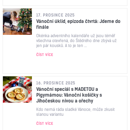
17. PROSINCE 2025
Vánoční úklid, epizoda čtvrtá: Jdeme do
finále
Okénka adventního kalendáře už jsou téměř
všechna otevřená, do Štědrého dne zbývá už
jen pár kousků. A to je ten ...
ČÍST VÍCE
16. PROSINCE 2025
Vánoční speciál s MADETOU a
Pigymámou: Vánoční košíčky s
Jihočeskou nivou a ořechy
Kdo nemá ráda sladké Vánoce, může zkusit
slanou variantu
ČÍST VÍCE