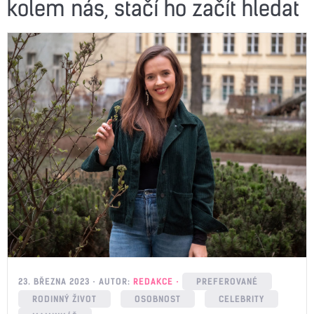
kolem nás, stačí ho začít hledat
23. BŘEZNA 2023
AUTOR:
REDAKCE
PREFEROVANÉ
RODINNÝ ŽIVOT
OSOBNOST
CELEBRITY