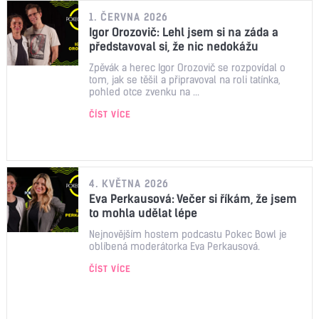
1. ČERVNA 2026
Igor Orozovič: Lehl jsem si na záda a
představoval si, že nic nedokážu
Zpěvák a herec Igor Orozovič se rozpovídal o
tom, jak se těšil a připravoval na roli tatínka,
pohled otce zvenku na ...
ČÍST VÍCE
4. KVĚTNA 2026
Eva Perkausová: Večer si říkám, že jsem
to mohla udělat lépe
Nejnovějším hostem podcastu Pokec Bowl je
oblíbená moderátorka Eva Perkausová.
ČÍST VÍCE