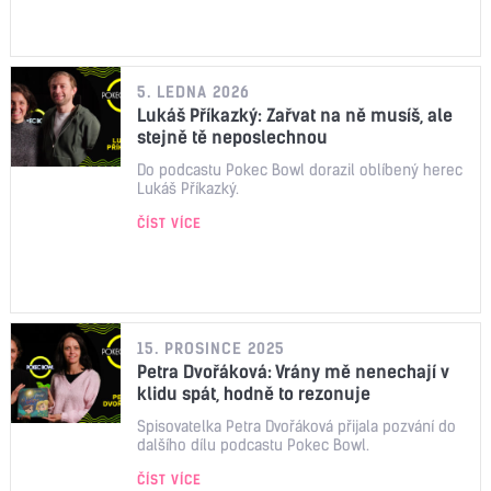
5. LEDNA 2026
Lukáš Příkazký: Zařvat na ně musíš, ale
stejně tě neposlechnou
Do podcastu Pokec Bowl dorazil oblíbený herec
Lukáš Příkazký.
ČÍST VÍCE
15. PROSINCE 2025
Petra Dvořáková: Vrány mě nenechají v
klidu spát, hodně to rezonuje
Spisovatelka Petra Dvořáková přijala pozvání do
dalšího dílu podcastu Pokec Bowl.
ČÍST VÍCE