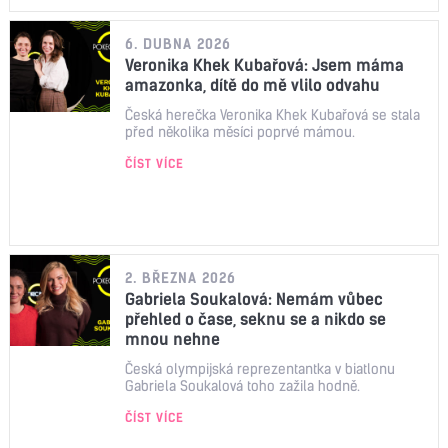
6. DUBNA 2026
Veronika Khek Kubařová: Jsem máma
amazonka, dítě do mě vlilo odvahu
Česká herečka Veronika Khek Kubařová se stala
před několika měsíci poprvé mámou.
ČÍST VÍCE
2. BŘEZNA 2026
Gabriela Soukalová: Nemám vůbec
přehled o čase, seknu se a nikdo se
mnou nehne
Česká olympijská reprezentantka v biatlonu
Gabriela Soukalová toho zažila hodně.
ČÍST VÍCE