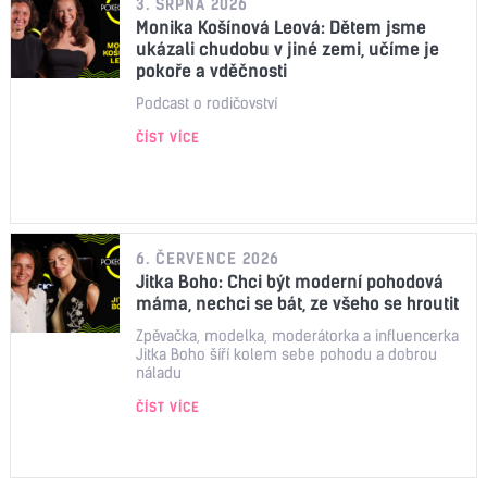
3. SRPNA 2026
Monika Košínová Leová: Dětem jsme
ukázali chudobu v jiné zemi, učíme je
pokoře a vděčnosti
Podcast o rodičovství
ČÍST VÍCE
6. ČERVENCE 2026
Jitka Boho: Chci být moderní pohodová
máma, nechci se bát, ze všeho se hroutit
Zpěvačka, modelka, moderátorka a influencerka
Jitka Boho šíří kolem sebe pohodu a dobrou
náladu
ČÍST VÍCE