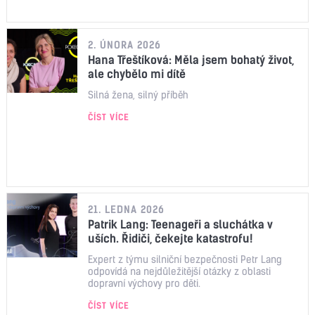
2. ÚNORA 2026
Hana Třeštíková: Měla jsem bohatý život,
ale chybělo mi dítě
Silná žena, silný příběh
ČÍST VÍCE
21. LEDNA 2026
Patrik Lang: Teenageři a sluchátka v
uších. Řidiči, čekejte katastrofu!
Expert z týmu silniční bezpečnosti Petr Lang
odpovídá na nejdůležitější otázky z oblasti
dopravní výchovy pro děti.
ČÍST VÍCE