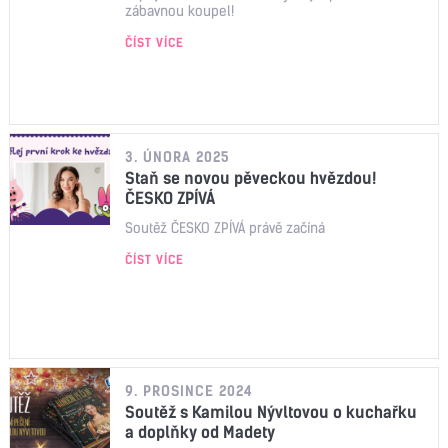
zábavnou koupel!
ČÍST VÍCE
3. ÚNORA 2025
Staň se novou pěveckou hvězdou!
ČESKO ZPÍVÁ
Soutěž ČESKO ZPÍVÁ právě začíná
ČÍST VÍCE
9. PROSINCE 2024
Soutěž s Kamilou Nývltovou o kuchařku
a doplňky od Madety