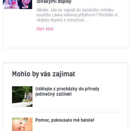
loňskými dopisy
Váháte, zda se zapojit do letošního ročníku
soutěže Láska sdílená příběhem? Přečtěte si
ukázky dopisů z minulosti, ...
ČÍST VÍCE
Mohlo by vás zajímat
Udělejte z procházky do přírody
jedinečný zážitek!
Pomoc, pokousalo mě batole!