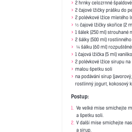
2 hrnky celozrnné špaldov
2 čajové lžičky prášku do pe
2 polévkové lžíce mletého 
½ čajové lžičky skořice (2 m
1 šálek (250 ml) strouhané
2 šálky (500 ml) rostlinnéh
¼ šálku (60 ml) rozpuštěn
1 čajová lžička (5 ml) vanil
2 polévkové lžíce sirupu na
malou špetku soli
na podávání sirup (javorový
rostlinný jogurt, kokosový
Postup:
Ve velké míse smíchejte mo
a špetku soli.
V další míse smíchejte nas
a sirup.