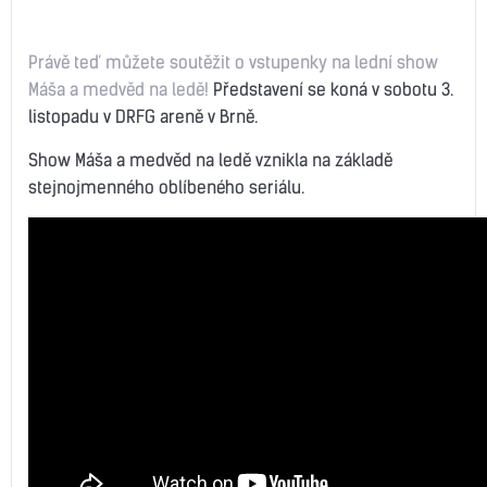
Právě teď můžete soutěžit o vstupenky na lední show
Máša a medvěd na ledě!
Představení se koná v sobotu 3.
listopadu v DRFG areně v Brně.
Show Máša a medvěd na ledě vznikla na základě
stejnojmenného oblíbeného seriálu.