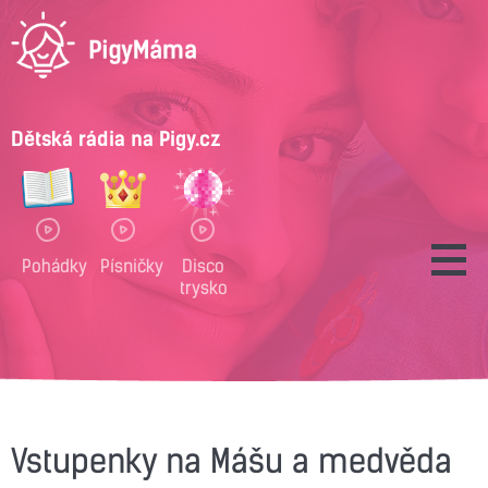
Dětská rádia na Pigy.cz
Pohádky
Písničky
Disco
trysko
Vstupenky na Mášu a medvěda