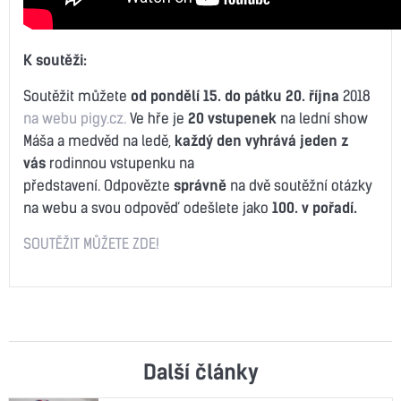
K soutěži:
Soutěžit můžete
od pondělí 15. do pátku 20. října
2018
na webu pigy.cz.
Ve hře je
20 vstupenek
na lední show
Máša a medvěd na ledě,
každý den vyhrává jeden z
vás
rodinnou vstupenku na
představení. Odpovězte
správně
na dvě soutěžní otázky
na webu a svou odpověď odešlete jako
100. v pořadí.
SOUTĚŽIT MŮŽETE ZDE!
Další články