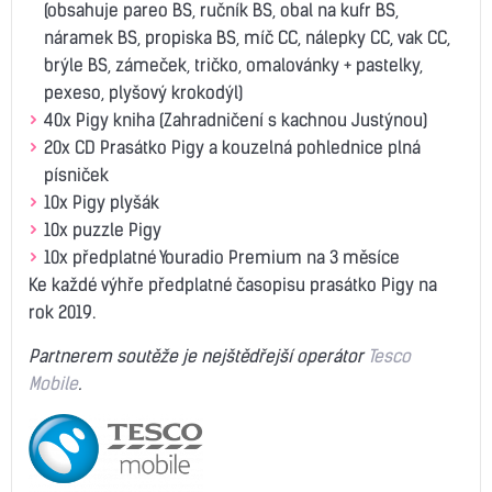
(obsahuje pareo BS, ručník BS, obal na kufr BS,
náramek BS, propiska BS, míč CC, nálepky CC, vak CC,
brýle BS, zámeček, tričko, omalovánky + pastelky,
pexeso, plyšový krokodýl)
40x Pigy kniha (Zahradničení s kachnou Justýnou)
20x CD Prasátko Pigy a kouzelná pohlednice plná
písniček
10x Pigy plyšák
10x puzzle Pigy
10x předplatné Youradio Premium na 3 měsíce
Ke každé výhře předplatné časopisu prasátko Pigy na
rok 2019.
Partnerem soutěže je nejštědřejší operátor
Tesco
Mobile
.