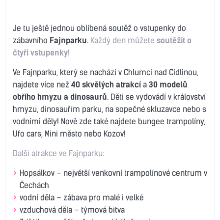
Je tu ještě jednou oblíbená soutěž o vstupenky do
zábavního
Fajnparku
.
Každý den můžete
soutěžit o
čtyři
vstupenky
!
Ve Fajnparku, který se nachází v Chlumci nad Cidlinou,
najdete více než
40 skvělých atrakcí
a
30 modelů
obřího hmyzu a dinosaurů
. Děti se vydovádí v království
hmyzu, dinosauřím parku, na sopečné skluzavce nebo s
vodními děly! Nově zde také najdete bungee trampolíny,
Ufo cars, Mini město nebo Kozov!
Další atrakce ve Fajnparku:
Hopsálkov – největší venkovní trampolínové centrum v
Čechách
vodní děla – zábava pro malé i velké
vzduchová děla – týmová bitva