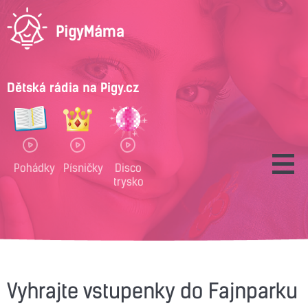
Dětská rádia na Pigy.cz
Pohádky
Písničky
Disco
trysko
Vyhrajte vstupenky do Fajnparku