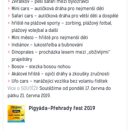
Zvířátkov – pěší safari mezi býložravci
Mini cars – ​autíčková dráha pro nejmenší děti
Safari cars – ​​autíčková dráha pro větší děti a dospělé
hřiště na plážové sporty – zorbing, plážový fotbal,
plážový volejbal a další
Mini město – hřiště pro nejmenší děti
Indiánov – lukostřelba a bubnování
Dinoprales – procházka lesem mezi „obživlými“
praještěry
Bosov – stezka bosou nohou
Akátové hřiště – opičí dráhy a zkoušky zručnosti
Ufo cars – ​narážející vozítka bez volantu řídítek
Více o SOUTĚŽI!
Soutěžíme od pondělí 17. června do
pátku 21. června 2019.
Pigyáda-Přehrady fest 2019