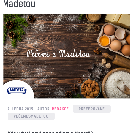
Madetou
7. LEDNA 2019
AUTOR:
REDAKCE
PREFEROVANÉ
PEČEMESMADETOU