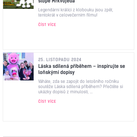
stopě Mrkvojeda
Legendární králíci z klobouku jsou zpět,
tentokrát v celovečerním filmu!
ČÍST VÍCE
25. LISTOPADU 2024
Láska sdílená příběhem – inspirujte se
loňskými dopisy
Váháte, zda se zapojit do letošního ročníku
soutěže Láska sdílená příběhem? Přečtěte si
ukázky dopisů z minulosti, ...
ČÍST VÍCE