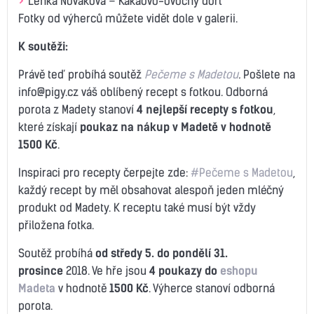
Lenka Nováková – Kakaovo-ovocný dort
Fotky od výherců můžete vidět dole v galerii.
K soutěži:
Právě teď probíhá soutěž
Pečeme s Madetou
.
Pošlete na
info@pigy.cz váš oblíbený recept s fotkou. Odborná
porota z Madety stanoví
4 nejlepší recepty s fotkou
,
které získají
poukaz na nákup v Madetě v hodnotě
1500 Kč
.
Inspiraci pro recepty čerpejte zde:
#Pečeme s Madetou
,
každý recept by měl obsahovat alespoň jeden mléčný
produkt od Madety. K receptu také musí být vždy
přiložena fotka.
Soutěž probíhá
od středy 5. do pondělí 31.
prosince
2018. Ve hře jsou
4 poukazy do
eshopu
Madeta
v hodnotě
1500 Kč
. Výherce stanoví odborná
porota.