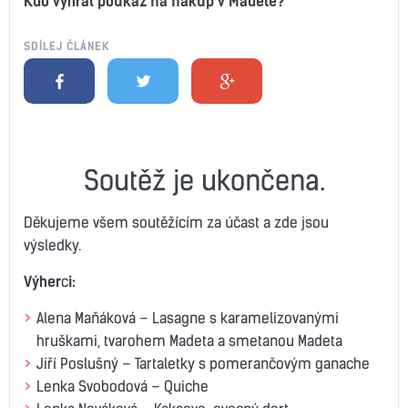
Kdo vyhrál poukaz na nákup v Madetě?
SDÍLEJ ČLÁNEK
Soutěž je ukončena.
Děkujeme všem soutěžícím za účast a zde jsou
výsledky.
Výher
c
i:
Alena Maňáková – Lasagne s karamelizovanými
hruškami, tvarohem Madeta a smetanou Madeta
Jiří Poslušný – Tartaletky s pomerančovým ganache
Lenka Svobodová – Quiche