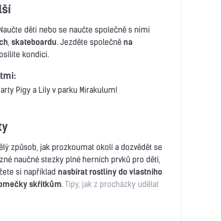
lší
 Naučte děti nebo se naučte společně s nimi
ch
,
skateboardu
. Jezděte společně
na
osílíte kondici.
tmi:
arty Pigy a Lily v parku Mirakulum!
ty
ělý způsob, jak prozkoumat okolí a dozvědět se
ůzné naučné stezky plné herních prvků pro děti,
žete si například
nasbírat rostliny do vlastního
domečky skřítkům
.
Tipy, jak z procházky udělat