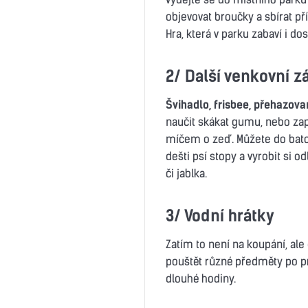
objevovat broučky a sbírat pří
Hra, která v parku zabaví i do
2/ Další venkovní z
Švihadlo, frisbee, přehazov
naučit skákat gumu, nebo zapá
míčem o zeď. Můžete do batohu
dešti psí stopy a vyrobit si o
či jablka.
3/ Vodní hrátky
Zatím to není na koupání, ale 
pouštět různé předměty po pro
dlouhé hodiny.