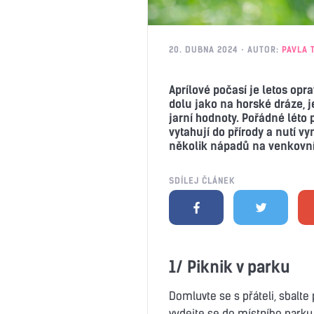
20. DUBNA 2024
AUTOR:
PAVLA 
Aprílové počasí je letos opra
dolu jako na horské dráze, j
jarní hodnoty. Pořádné léto p
vytahují do přírody a nutí v
několik nápadů na venkovní 
SDÍLEJ ČLÁNEK
1/ Piknik v parku
Domluvte se s přáteli, sbalte 
vydejte se do místního park