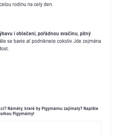
 celou rodinu na celý den.
bavu i oblečení, pořádnou svačinu, pitný
ěle se bavte ať podniknete cokoliv. Jde zejména
dost.
kci? Náměty, které by Pigymámu zajímaly? Napište
ktorkou Pigymámy!