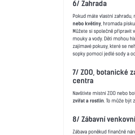
6/ Zahrada
Pokud máte vlastní zahradu,
nebo květiny
, hromada písku 
Můžete si společně připravit v
mouky a vody. Děti mohou hl
zajímavé pokusy, které se ne
sopky pomocí jedlé sody a oc
7/ ZOO, botanické z
centra
Navštivte místní ZOO nebo bo
zvířat a rostlin
. To může být 
8/ Zábavní venkovn
Zábava poněkud finančně náro