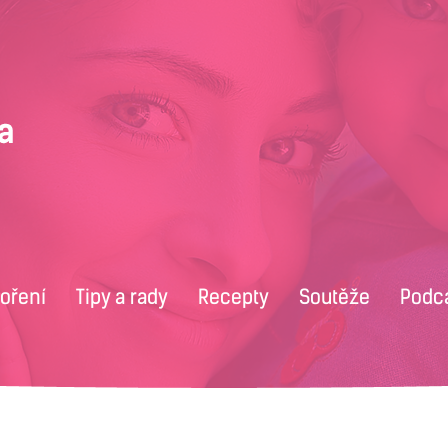
voření
Tipy a rady
Recepty
Soutěže
Podc