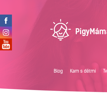
Blog
Kam s dětmi
T