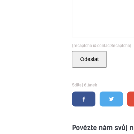
[recaptcha id:contactRecaptcha]
Sdílej článek
Povězte nám svůj n