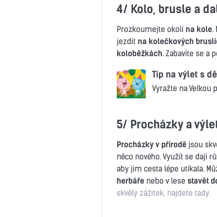
4/ Kolo, brusle a da
Prozkoumejte okolí
na kole
.
jezdit
na kolečkových bruslí
koloběžkách
. Zabavíte se a p
Tip na výlet s dě
Vyražte na Velkou p
5/ Procházky a výle
Procházky v přírodě
jsou skv
něco nového. Využít se dají r
aby jim cesta lépe utíkala. Mů
herbáře
nebo v lese
stavět 
skvělý zážitek, najdete tady.