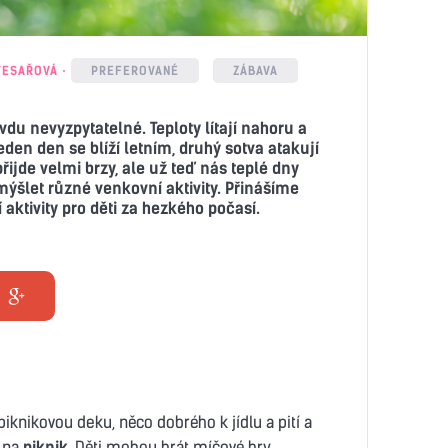
TESAŘOVÁ
PREFEROVANÉ
ZÁBAVA
vdu nevyzpytatelné. Teploty lítají nahoru a
eden den se blíží letním, druhý sotva atakují
řijde velmi brzy, ale už teď nás teplé dny
ymýšlet různé venkovní aktivity. Přinášíme
aktivity pro děti za hezkého počasí.
piknikovou deku, něco dobrého k jídlu a pití a
u na
piknik
. Děti mohou hrát míčové hry,