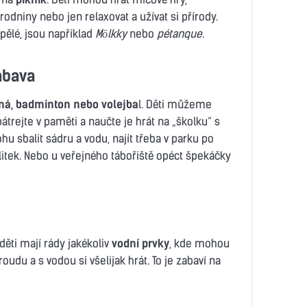
rodniny nebo jen relaxovat a užívat si přírody.
spělé, jsou například
Mölkky
nebo
pétanque
.
ábava
aná, badminton nebo volejba
l. Děti můžeme
trejte v paměti a naučte je hrát na „školku“ s
 sbalit sádru a vodu, najít třeba v parku po
dlitek. Nebo u veřejného tábořiště opéct špekáčky
děti mají rády jakékoliv
vodní prvky
, kde mohou
udu a s vodou si všelijak hrát. To je zabaví na