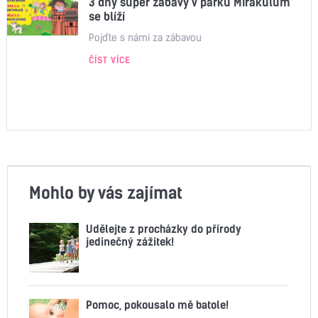
3 dny super zábavy v parku Mirakulum
se blíží
Pojďte s námi za zábavou
ČÍST VÍCE
Mohlo by vás zajímat
Udělejte z procházky do přírody
jedinečný zážitek!
Pomoc, pokousalo mě batole!