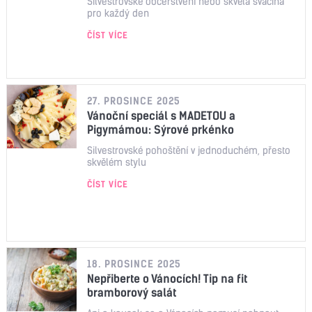
Silvestrovské občerstvení nebo skvělá svačina
pro každý den
ČÍST VÍCE
27. PROSINCE 2025
Vánoční speciál s MADETOU a
Pigymámou: Sýrové prkénko
Silvestrovské pohoštění v jednoduchém, přesto
skvělém stylu
ČÍST VÍCE
18. PROSINCE 2025
Nepřiberte o Vánocích! Tip na fit
bramborový salát