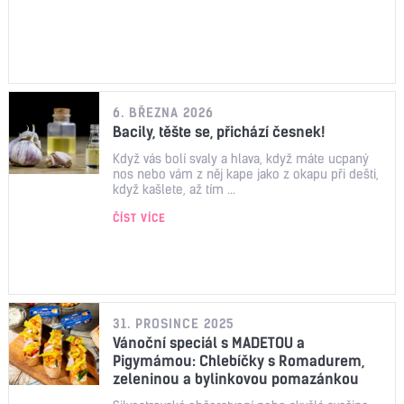
6. BŘEZNA 2026
Bacily, těšte se, přichází česnek!
Když vás bolí svaly a hlava, když máte ucpaný
nos nebo vám z něj kape jako z okapu při dešti,
když kašlete, až tím ...
ČÍST VÍCE
31. PROSINCE 2025
Vánoční speciál s MADETOU a
Pigymámou: Chlebíčky s Romadurem,
zeleninou a bylinkovou pomazánkou