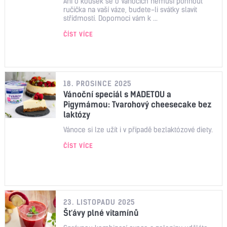
Ani o kousek se o Vánocích nemusí pohnout
ručička na vaší váze, budete-li svátky slavit
střídmostí. Dopomoci vám k ...
ČÍST VÍCE
18. PROSINCE 2025
Vánoční speciál s MADETOU a
Pigymámou: Tvarohový cheesecake bez
laktózy
Vánoce si lze užít i v případě bezlaktózové diety.
ČÍST VÍCE
23. LISTOPADU 2025
Šťávy plné vitamínů