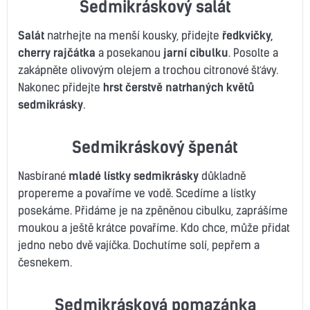
Sedmikráskový salát
Salát
natrhejte na menší kousky, přidejte
ředkvičky,
cherry rajčátka
a posekanou
jarní cibulku
. Posolte a
zakápněte olivovým olejem a trochou citronové šťávy.
Nakonec přidejte
hrst čerstvě natrhaných květů
sedmikrásky
.
Sedmikráskový špenát
Nasbírané
mladé lístky sedmikrásky
důkladně
propereme a povaříme ve vodě. Scedíme a lístky
posekáme. Přidáme je na zpěněnou cibulku, zaprášíme
moukou a ještě krátce povaříme. Kdo chce, může přidat
jedno nebo dvě vajíčka. Dochutíme solí, pepřem a
česnekem.
Sedmikrásková pomazánka