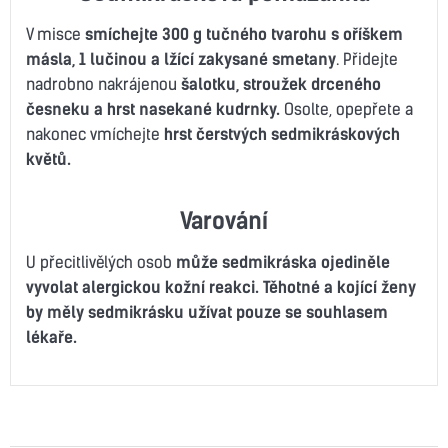
V misce
smíchejte 300 g tučného tvarohu s oříškem
másla, 1 lučinou a lžící zakysané smetany
. Přidejte
nadrobno nakrájenou
šalotku, stroužek drceného
česneku a hrst nasekané kudrnky.
Osolte, opepřete a
nakonec vmíchejte
hrst čerstvých sedmikráskových
květů.
Varování
U přecitlivělých osob
může sedmikráska ojediněle
vyvolat alergickou kožní reakci.
Těhotné a kojící ženy
by měly sedmikrásku užívat pouze se souhlasem
lékaře.