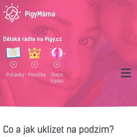
Dětská rádia na Pigy.cz
Pohádky
Písničky
Disco
trysko
Co a jak uklízet na podzim?