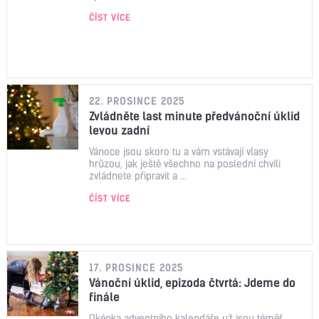
ČÍST VÍCE
22. PROSINCE 2025
Zvládněte last minute předvánoční úklid
levou zadní
Vánoce jsou skoro tu a vám vstávají vlasy
hrůzou, jak ještě všechno na poslední chvíli
zvládnete připravit a ...
ČÍST VÍCE
17. PROSINCE 2025
Vánoční úklid, epizoda čtvrtá: Jdeme do
finále
Okénka adventního kalendáře už jsou téměř