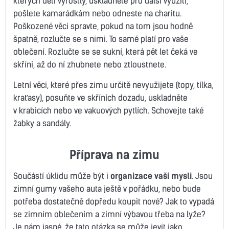
kterých děti vyrostly, uskladněte pro další využití,
pošlete kamarádkám nebo odneste na charitu.
Poškozené věci spravte, pokud na tom jsou hodně
špatně, rozlučte se s nimi. To samé platí pro vaše
oblečení. Rozlučte se se sukní, která pět let čeká ve
skříni, až do ní zhubnete nebo ztloustnete.
Letní věci, které přes zimu určitě nevyužijete (topy, tílka,
kraťasy), posuňte ve skříních dozadu, uskladněte
v krabicích nebo ve vakuových pytlích. Schovejte také
žabky a sandály.
Příprava na zimu
Součástí úklidu může být i
organizace vaší mysli
. Jsou
zimní gumy vašeho auta ještě v pořádku, nebo bude
potřeba dostatečně dopředu koupit nové? Jak to vypadá
se zimním oblečením a zimní výbavou třeba na lyže?
Je nám jasné, že tato otázka se může jevit jako