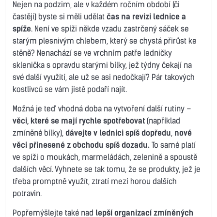
Nejen na podzim, ale v každém ročním období (či
častěji) byste si měli udělat
čas na revizi lednice a
spíže
. Není ve spíži někde vzadu zastrčený sáček se
starým plesnivým chlebem, který se chystá přirůst ke
stěně? Nenachází se ve vrchním patře ledničky
sklenička s opravdu starými bílky, jež týdny čekají na
své další využití, ale už se asi nedočkají? Pár takových
kostlivců se vám jistě podaří najít.
Možná je teď vhodná doba na vytvoření další rutiny –
věci, které se mají rychle spotřebovat
(například
zmíněné bílky),
dávejte v lednici spíš dopředu
,
nové
věci přinesené z obchodu spíš dozadu.
To samé platí
ve spíži o moukách, marmeládách, zelenině a spoustě
dalších věcí. Vyhnete se tak tomu, že se produkty, jež je
třeba promptně využít, ztratí mezi horou dalších
potravin.
Popřemýšlejte také nad
lepší organizací zmíněných