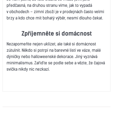
předčasná, na druhou stranu víme, jak to vypadá
v obchodech – zimní zboží je v prodejnách často velmi
brzy a kdo chce mít bohatý výběr, nesmí dlouho čekat.
Zpříjemněte si domácnost
Nezapomeňte nejen uklízet, ale také si domácnost
zútulnit. Někdo si potrpí na barevné listí ve váze, malé
dýničky nebo halloweenské dekorace. Jiný vyznává
minimalismus. Zařiďte se podle sebe a vězte, že čajová
svíčka nikdy nic nezkazí.