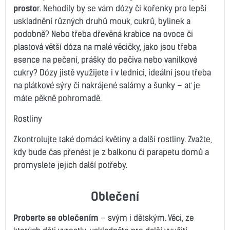
prosto
r. Nehodily by se vám dózy či kořenky pro lepší
uskladnění různých druhů mouk, cukrů, bylinek a
podobně? Nebo třeba dřevěná krabice na ovoce či
plastová větší dóza na malé věcičky, jako jsou třeba
esence na pečení, prášky do pečiva nebo vanilkové
cukry? Dózy jistě využijete i v lednici, ideální jsou třeba
na plátkové sýry či nakrájené salámy a šunky – ať je
máte pěkně pohromadě.
Rostliny
Zkontrolujte také domácí květiny a další rostliny. Zvažte,
kdy bude čas přenést je z balkonu či parapetu domů a
promyslete jejich další potřeby.
Oblečení
Proberte se oblečením
– svým i dětským. Věci, ze