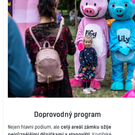
Doprovodný program
Nejen hlavní podium, ale
celý areál zámku ožije
nejrůznějšími dílničkami a stanovišti.
V rytířské