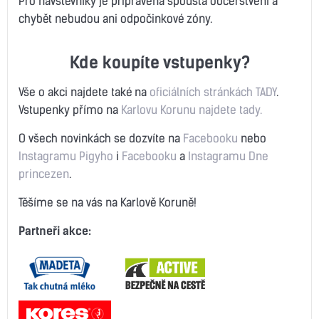
Pro návstěvníky je připravena spousta občerstvení a
chybět nebudou ani odpočinkové zóny.
Kde koupíte vstupenky?
Vše o akci najdete také na
oficiálních stránkách TADY
.
Vstupenky přímo na
Karlovu Korunu najdete tady.
O všech novinkách se dozvíte na
Facebooku
nebo
Instagramu Pigyho
i
Facebooku
a
Instagramu Dne
princezen
.
Těšíme se na vás na Karlově Koruně!
Partneři akce: