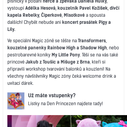
písničky v podání
herce a zpěváka Daniela Hůlky,
vystoupí
Adélka Hesová, kouzelník Pavel Kožíšek, dívčí
kapela Rebelky, Čiperkové, Mlsotkové
a spousta
dalších! Chybět nebude ani
koncert prasátek Pigy a
Lily.
Ve speciální Magic zóně se těšte na
Transformers,
kouzelné panenky Rainbow High a Shadow High
, nebo
pestrobarevné koníky
My Little Pony
. Těší se na vás také
princové
Jakub z Toušic a Mišuge z Brna
, kteří si
připravili workshop tvarování balonků a kouzlení! Na
všechny návštěvníky Magic zóny čeká welcome drink a
uvítací dárek.
Už máte vstupenky?
Lístky na Den Princezen najdete tady!