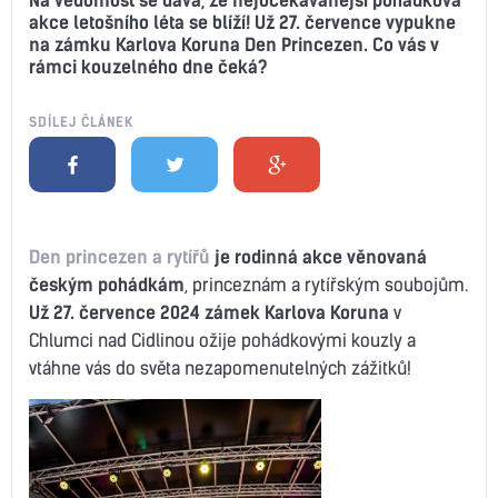
akce letošního léta se blíží! Už 27. července vypukne
na zámku Karlova Koruna Den Princezen. Co vás v
rámci kouzelného dne čeká?
SDÍLEJ ČLÁNEK
Den princezen a rytířů
je rodinná akce věnovaná
českým pohádkám
, princeznám a rytířským soubojům.
Už 27. července 2024 zámek Karlova Koruna
v
Chlumci nad Cidlinou ožije pohádkovými kouzly a
vtáhne vás do světa nezapomenutelných zážitků!