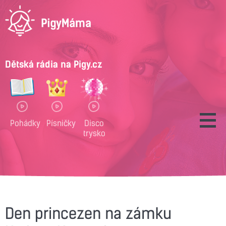
Dětská rádia na Pigy.cz
Pohádky
Písničky
Disco
trysko
Den princezen na zámku