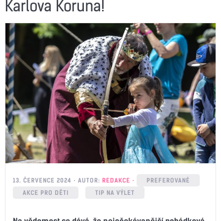
Karlova Koruna!
13. ČERVENCE 2024
AUTOR:
REDAKCE
PREFEROVANÉ
AKCE PRO DĚTI
TIP NA VÝLET
Na vědomost se dává, že nejočekávanější pohádková