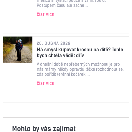
měsíců si vystačí pouze s vámi, rodiči.
Postupem času ale začne ...
ČÍST VÍCE
20. DUBNA 2026
Má smysl kupovat krosnu na dítě? Tohle
bych chtěla vědět dřív
V dnešní době nepřeberných možností je pro
nás mámy někdy opravdu těžké rozhodnout se,
zda pořídit terénní kočárek, ...
ČÍST VÍCE
Mohlo by vás zajímat