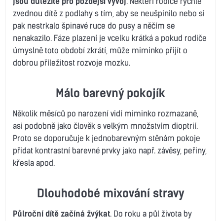
jsou důležité pro pozdější vývoj
. Někteří rodiče rychle
zvednou dítě z podlahy s tím, aby se neušpinilo nebo si
pak nestrkalo špinavé ruce do pusy a něčím se
nenakazilo. Fáze plazení je vcelku krátká a pokud rodiče
úmyslně toto období zkrátí, může miminko přijít o
dobrou příležitost rozvoje mozku.
Málo barevný pokojík
Několik měsíců po narození vidí miminko rozmazaně,
asi podobně jako člověk s velkým množstvím dioptrií.
Proto se doporučuje k jednobarevným stěnám pokoje
přidat kontrastní barevné prvky jako např. závěsy, peřiny,
křesla apod.
Dlouhodobé mixování stravy
Půlroční dítě začíná žvýkat
. Do roku a půl života by