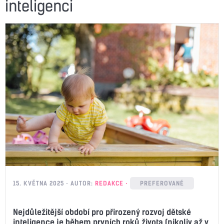
inteligenci
15. KVĚTNA 2025
AUTOR:
REDAKCE
PREFEROVANÉ
Nejdůležitější období pro přirozený rozvoj dětské
inteligence je během prvních roků života (nikoliv až v