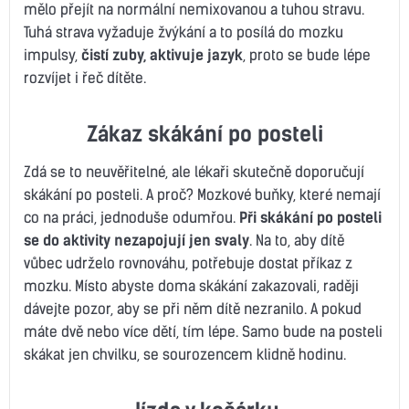
mělo přejít na normální nemixovanou a tuhou stravu.
Tuhá strava vyžaduje žvýkání a to posílá do mozku
impulsy,
čistí zuby, aktivuje jazyk
, proto se bude lépe
rozvíjet i řeč dítěte.
Zákaz skákání po posteli
Zdá se to neuvěřitelné, ale lékaři skutečně doporučují
skákání po posteli. A proč? Mozkové buňky, které nemají
co na práci, jednoduše odumřou.
Při skákání po posteli
se do aktivity nezapojují jen svaly
. Na to, aby dítě
vůbec udrželo rovnováhu, potřebuje dostat příkaz z
mozku. Místo abyste doma skákání zakazovali, raději
dávejte pozor, aby se při něm dítě nezranilo. A pokud
máte dvě nebo více dětí, tím lépe. Samo bude na posteli
skákat jen chvilku, se sourozencem klidně hodinu.