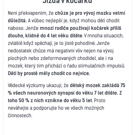
Jízda v kočárku
Není překvapením, že
chůze je pro vývoj mozku velmi
důležitá.
A vůbec nejlepší je, když mohou děti chodit
naboso. Jenže
mnozí rodiče používají kočárek příliš
dlouho, klidně do 4 let věku dítěte
. V mnoha situacích,
zvláště když spěchají, je to jistě pohodlné. Jenže
nedostatek chůze má negativní vliv nejen na vývoj
plochých nebo zdeformovaných chodidel, ale i na
mozek, který tím přichází o řadu stimulačních impulsů.
Děti by prostě měly chodit co nejvíce.
Vědecké výzkumy ukazují, že
dětský mozek zakládá 75
% všech neuronových synapsí do věku 7 let dítěte. Z
toho 50 % z nich vznikne do věku 5 let
. Proto
neváhejte a podporujte ho ve všech možných
činnostech.