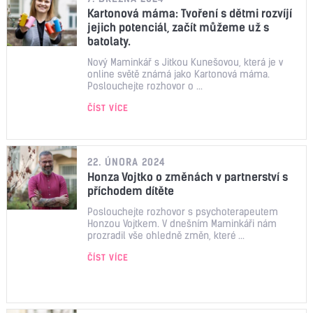
Kartonová máma: Tvoření s dětmi rozvíjí
jejich potenciál, začít můžeme už s
batolaty.
Nový Maminkář s Jitkou Kunešovou, která je v
online světě známá jako Kartonová máma.
Poslouchejte rozhovor o ...
ČÍST VÍCE
22. ÚNORA 2024
Honza Vojtko o změnách v partnerství s
příchodem dítěte
Poslouchejte rozhovor s psychoterapeutem
Honzou Vojtkem. V dnešním Maminkáři nám
prozradil vše ohledně změn, které ...
ČÍST VÍCE