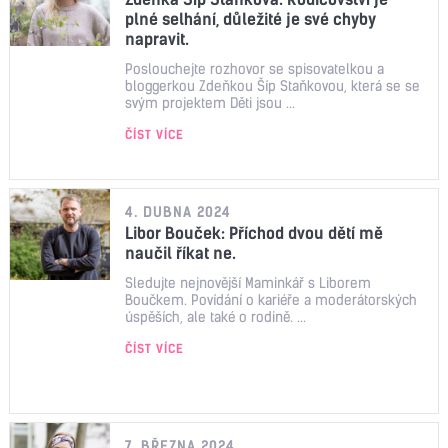
plné selhání, důležité je své chyby
napravit.
Poslouchejte rozhovor se spisovatelkou a
bloggerkou Zdeňkou Šíp Staňkovou, která se se
svým projektem Děti jsou ...
ČÍST VÍCE
4. DUBNA 2024
Libor Bouček: Příchod dvou dětí mě
naučil říkat ne.
Sledujte nejnovější Maminkář s Liborem
Boučkem. Povídání o kariéře a moderátorských
úspěších, ale také o rodině. ...
ČÍST VÍCE
7. BŘEZNA 2024