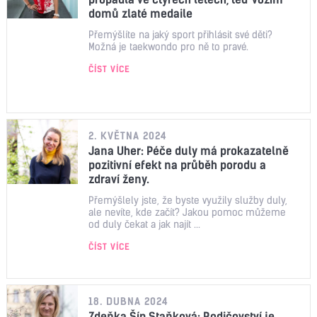
domů zlaté medaile
Přemýšlíte na jaký sport přihlásit své děti?
Možná je taekwondo pro ně to pravé.
ČÍST VÍCE
2. KVĚTNA 2024
Jana Uher: Péče duly má prokazatelně
pozitivní efekt na průběh porodu a
zdraví ženy.
Přemýšlely jste, že byste využily služby duly,
ale nevíte, kde začít? Jakou pomoc můžeme
od duly čekat a jak najít ...
ČÍST VÍCE
18. DUBNA 2024
Zdeňka Šíp Staňková: Rodičovství je