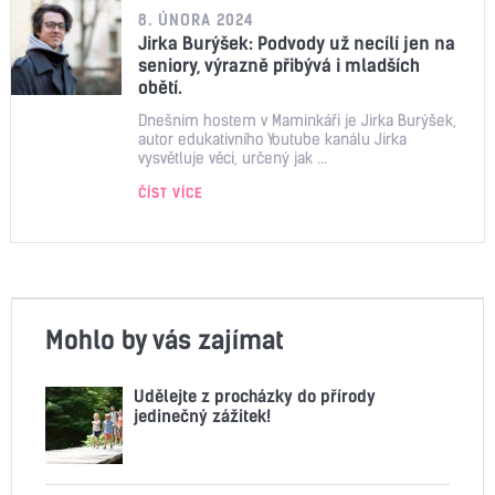
8. ÚNORA 2024
Jirka Burýšek: Podvody už necílí jen na
seniory, výrazně přibývá i mladších
obětí.
Dnešním hostem v Maminkáři je Jirka Burýšek,
autor edukativního Youtube kanálu Jirka
vysvětluje věci, určený jak ...
ČÍST VÍCE
Mohlo by vás zajímat
Udělejte z procházky do přírody
jedinečný zážitek!