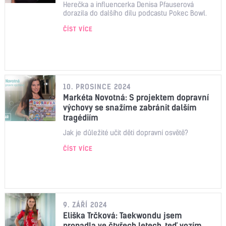
Herečka a influencerka Denisa Pfauserová
dorazila do dalšího dílu podcastu Pokec Bowl.
ČÍST VÍCE
10. PROSINCE 2024
Markéta Novotná: S projektem dopravní
výchovy se snažíme zabránit dalším
tragédiím
Jak je důležité učit děti dopravní osvětě?
ČÍST VÍCE
9. ZÁŘÍ 2024
Eliška Trčková: Taekwondu jsem
propadla ve čtyřech letech, teď vozím