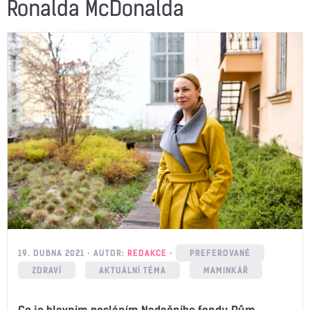
Ronalda McDonalda
19. DUBNA 2021
AUTOR:
REDAKCE
PREFEROVANÉ
ZDRAVÍ
AKTUÁLNÍ TÉMA
MAMINKÁŘ
Co je hlavním posláním Nadačního fondu Dům