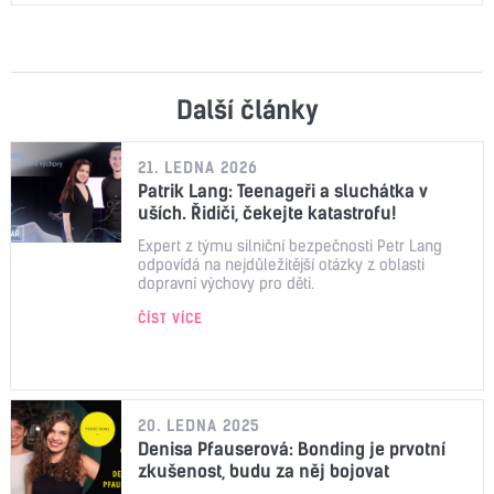
Další články
21. LEDNA 2026
Patrik Lang: Teenageři a sluchátka v
uších. Řidiči, čekejte katastrofu!
Expert z týmu silniční bezpečnosti Petr Lang
odpovídá na nejdůležitější otázky z oblasti
dopravní výchovy pro děti.
ČÍST VÍCE
20. LEDNA 2025
Denisa Pfauserová: Bonding je prvotní
zkušenost, budu za něj bojovat