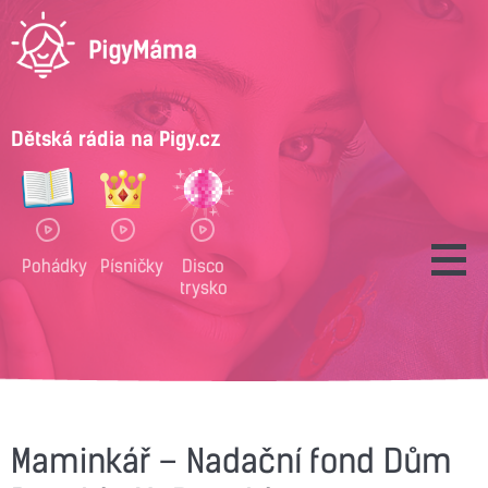
Dětská rádia na Pigy.cz
Pohádky
Písničky
Disco
trysko
Maminkář – Nadační fond Dům