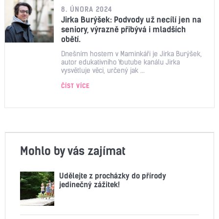
8. ÚNORA 2024
Jirka Burýšek: Podvody už necílí jen na
seniory, výrazně přibývá i mladších
obětí.
Dnešním hostem v Maminkáři je Jirka Burýšek,
autor edukativního Youtube kanálu Jirka
vysvětluje věci, určený jak ...
ČÍST VÍCE
Mohlo by vás zajímat
Udělejte z procházky do přírody
jedinečný zážitek!