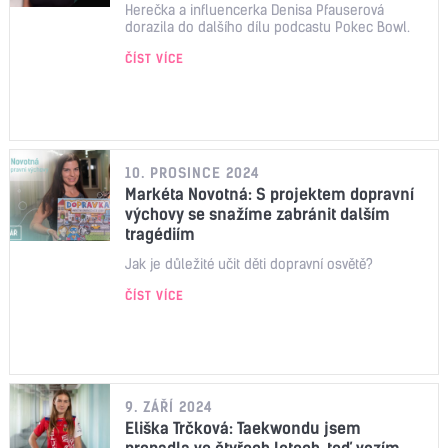
Herečka a influencerka Denisa Pfauserová
dorazila do dalšího dílu podcastu Pokec Bowl.
ČÍST VÍCE
10. PROSINCE 2024
Markéta Novotná: S projektem dopravní
výchovy se snažíme zabránit dalším
tragédiím
Jak je důležité učit děti dopravní osvětě?
ČÍST VÍCE
9. ZÁŘÍ 2024
Eliška Trčková: Taekwondu jsem
propadla ve čtyřech letech, teď vozím