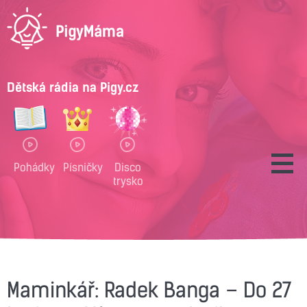
Dětská rádia na Pigy.cz
Pohádky
Písničky
Disco
trysko
Maminkář: Radek Banga – Do 27