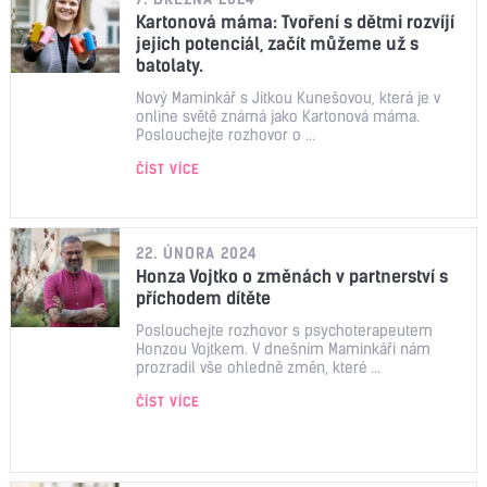
Kartonová máma: Tvoření s dětmi rozvíjí
jejich potenciál, začít můžeme už s
batolaty.
Nový Maminkář s Jitkou Kunešovou, která je v
online světě známá jako Kartonová máma.
Poslouchejte rozhovor o ...
ČÍST VÍCE
22. ÚNORA 2024
Honza Vojtko o změnách v partnerství s
příchodem dítěte
Poslouchejte rozhovor s psychoterapeutem
Honzou Vojtkem. V dnešním Maminkáři nám
prozradil vše ohledně změn, které ...
ČÍST VÍCE