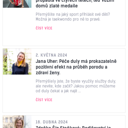
domů zlaté medaile
Přemýšlíte na jaký sport přihlásit své děti?
Možná je taekwondo pro ně to pravé.
ČÍST VÍCE
2. KVĚTNA 2024
Jana Uher: Péče duly má prokazatelně
pozitivní efekt na průběh porodu a
zdraví ženy.
Přemýšlely jste, že byste využily služby duly,
ale nevíte, kde začít? Jakou pomoc můžeme
od duly čekat a jak najít ...
ČÍST VÍCE
18. DUBNA 2024
Zdeňka Šíp Staňková: Rodičovství je