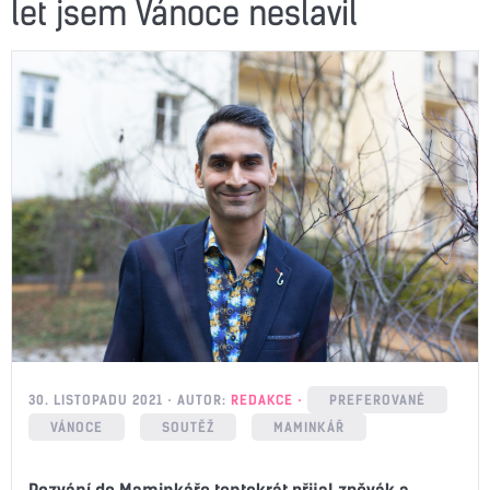
let jsem Vánoce neslavil
30. LISTOPADU 2021
AUTOR:
REDAKCE
PREFEROVANÉ
VÁNOCE
SOUTĚŽ
MAMINKÁŘ
Pozvání do Maminkáře tentokrát přijal zpěvák a