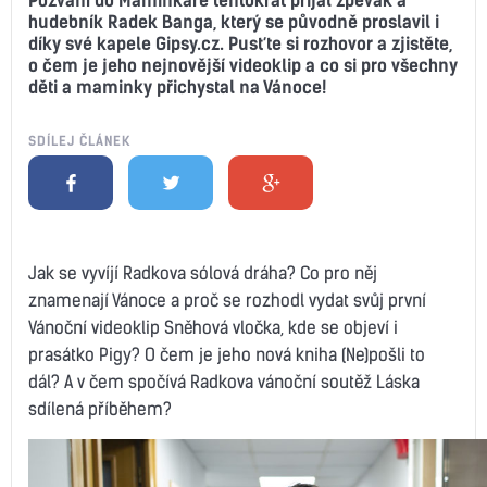
hudebník Radek Banga, který se původně proslavil i
díky své kapele Gipsy.cz. Pusťte si rozhovor a zjistěte,
o čem je jeho nejnovější videoklip a co si pro všechny
děti a maminky přichystal na Vánoce!
SDÍLEJ ČLÁNEK
Jak se vyvíjí Radkova sólová dráha? Co pro něj
znamenají Vánoce a proč se rozhodl vydat svůj první
Vánoční videoklip Sněhová vločka, kde se objeví i
prasátko Pigy? O čem je jeho nová kniha (Ne)pošli to
dál? A v čem spočívá Radkova vánoční soutěž Láska
sdílená příběhem?