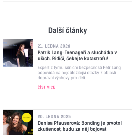
Další články
21. LEDNA 2026
Patrik Lang: Teenageři a sluchátka v
uších. Řidiči, čekejte katastrofu!
Expert z týmu silniční bezpečnosti Petr Lang
odpovídá na nejdůležitější otázky z oblasti
dopravní výchovy pro děti.
ČÍST VÍCE
20. LEDNA 2025
Denisa Pfauserová: Bonding je prvotní
zkušenost, budu za něj bojovat