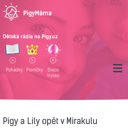
Dětská rádia na Pigy.cz
Pohádky
Písničky
Disco
trysko
Pigy a Lily opět v Mirakulu