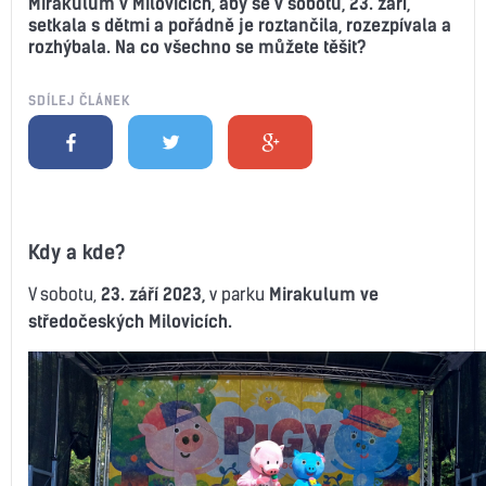
Mirakulum v Milovicích, aby se v sobotu, 23. září,
setkala s dětmi a pořádně je roztančila, rozezpívala a
rozhýbala. Na co všechno se můžete těšit?
SDÍLEJ ČLÁNEK
Kdy a kde?
V sobotu,
23. září 2023,
v parku
Mirakulum ve
středočeských Milovicích.