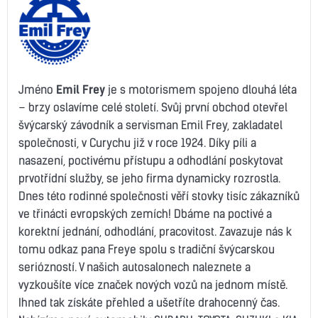
Jméno
Emil Frey
je s motorismem spojeno dlouhá léta
– brzy oslavíme celé století. Svůj první obchod otevřel
švýcarský závodník a servisman Emil Frey, zakladatel
společnosti, v Curychu již v roce 1924. Díky píli a
nasazení, poctivému přístupu a odhodlání poskytovat
prvotřídní služby, se jeho firma dynamicky rozrostla.
Dnes této rodinné společnosti věří stovky tisíc zákazníků
ve třinácti evropských zemích! Dbáme na poctivé a
korektní jednání, odhodlání, pracovitost. Zavazuje nás k
tomu odkaz pana Freye spolu s tradiční švýcarskou
seriózností. V našich autosalonech naleznete a
vyzkoušíte více značek nových vozů na jednom místě.
Ihned tak získáte přehled a ušetříte drahocenný čas.