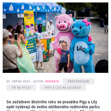
23. SRPNA 2023
AUTOR:
REDAKCE
PREFEROVANÉ
TIP NA VÝLET
PIGY A LILY NA CESTÁCH
Se začátkem školního roku se prasátka Pigy a Lily
opět vydávají do svého oblíbeného rodinného parku