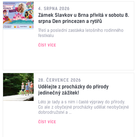
4. SRPNA 2026
Zámek Slavkov u Brna přivítá v sobotu 8.
srpna Den princezen a rytířů
Třetí a poslední zastávka letošního rodinného
festivalu
ČÍST VÍCE
28. ČERVENCE 2026
Udělejte z procházky do přírody
jedinečný zážitek!
Léto je tady a s ním i časté výpravy do přírody.
Co ale z obyčejné procházky udělat neobyčejné
dobrodružství a ...
ČÍST VÍCE