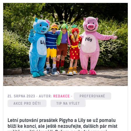
21. SRPNA 2023
AUTOR:
REDAKCE
PREFEROVANÉ
AKCE PRO DĚTI
TIP NA VÝLET
Letní putování prasátek Pigyho a Lily se už pomalu
blíží ke konci, ale ještě nezoufejte, dalších pár míst