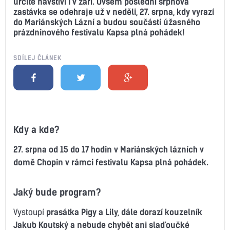
určitě navštíví i v září. Ovšem poslední srpnová
zastávka se odehraje už v neděli, 27. srpna, kdy vyrazí
do Mariánských Lázní a budou součástí úžasného
prázdninového festivalu Kapsa plná pohádek!
SDÍLEJ ČLÁNEK
Kdy a kde?
27. srpna od 15 do 17 hodin v Mariánských lázních v
domě Chopin v rámci festivalu Kapsa plná pohádek.
Jaký bude program?
Vystoupí
prasátka Pigy a Lily, dále dorazí kouzelník
Jakub Koutský a nebude chybět ani slaďoučké