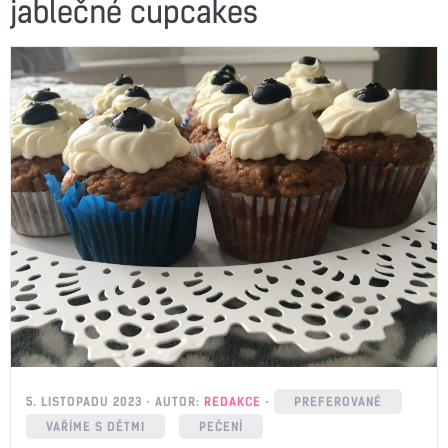
jablečné cupcakes
5. LISTOPADU 2023
AUTOR:
REDAKCE
PREFEROVANÉ
VAŘÍME S DĚTMI
PEČENÍ