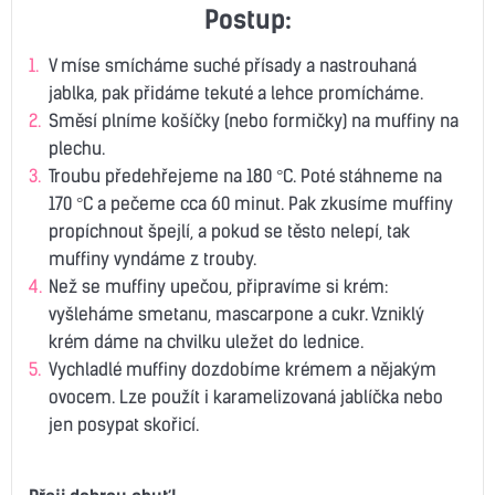
Postup:
V míse smícháme suché přísady a nastrouhaná
jablka, pak přidáme tekuté a lehce promícháme.
Směsí plníme košíčky (nebo formičky) na muffiny na
plechu.
Troubu předehřejeme na 180 °C. Poté stáhneme na
170 °C a pečeme cca 60 minut. Pak zkusíme muffiny
propíchnout špejlí, a pokud se těsto nelepí, tak
muffiny vyndáme z trouby.
Než se muffiny upečou, připravíme si krém:
vyšleháme smetanu, mascarpone a cukr. Vzniklý
krém dáme na chvilku uležet do lednice.
Vychladlé muffiny dozdobíme krémem a nějakým
ovocem. Lze použít i karamelizovaná jablíčka nebo
jen posypat skořicí.