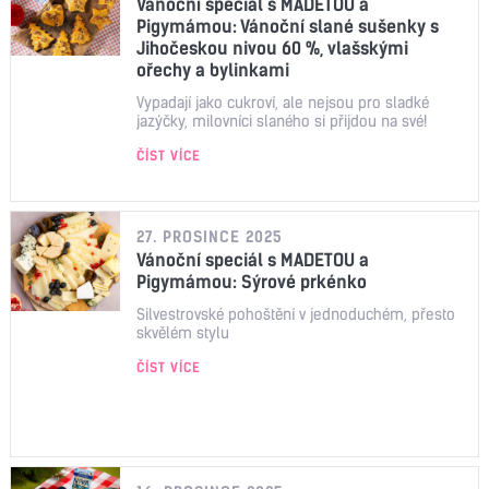
Vánoční speciál s MADETOU a
Pigymámou: Vánoční slané sušenky s
Jihočeskou nivou 60 %, vlašskými
ořechy a bylinkami
Vypadají jako cukroví, ale nejsou pro sladké
jazýčky, milovníci slaného si přijdou na své!
ČÍST VÍCE
27. PROSINCE 2025
Vánoční speciál s MADETOU a
Pigymámou: Sýrové prkénko
Silvestrovské pohoštění v jednoduchém, přesto
skvělém stylu
ČÍST VÍCE