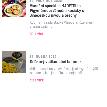
16. PROSINCE 2025
Vánoční speciál s MADETOU a
Pigymámou: Vánoční košíčky s
Jihočeskou nivou a ořechy
Kdo nemá ráda sladké Vánoce, může zkusit
slanou variantu
ČÍST VÍCE
18. DUBNA 2025
Oříškový velikonoční beránek
Velikonoce jsou za dveřmi a jistě i vy přemýšlíte
nad tím, jak si je udělat co nejhezčí.
ČÍST VÍCE