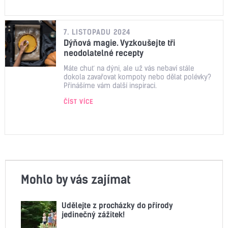
7. LISTOPADU 2024
Dýňová magie. Vyzkoušejte tři
neodolatelné recepty
Máte chuť na dýni, ale už vás nebaví stále
dokola zavařovat kompoty nebo dělat polévky?
Přinášíme vám další inspiraci.
ČÍST VÍCE
Mohlo by vás zajímat
Udělejte z procházky do přírody
jedinečný zážitek!