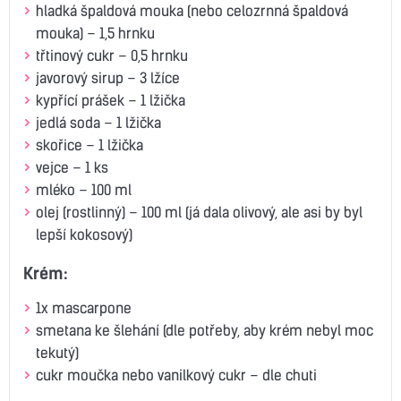
hladká špaldová mouka (nebo celozrnná špaldová
mouka) – 1,5 hrnku
třtinový cukr – 0,5 hrnku
javorový sirup – 3 lžíce
kypřící prášek – 1 lžička
jedlá soda – 1 lžička
skořice – 1 lžička
vejce – 1 ks
mléko – 100 ml
olej (rostlinný) – 100 ml (já dala olivový, ale asi by byl
lepší kokosový)
Krém:
1x mascarpone
smetana ke šlehání (dle potřeby, aby krém nebyl moc
tekutý)
cukr moučka nebo vanilkový cukr – dle chuti