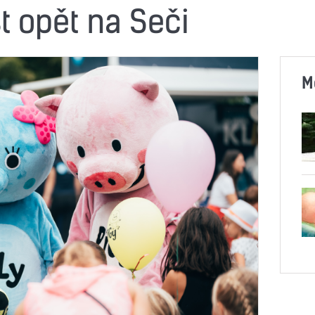
t opět na Seči
M