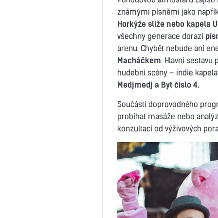
známými písněmi jako napří
Horkýže slíže nebo kapela 
všechny generace dorazí
pís
arenu. Chybět nebude ani en
Macháčkem
. Hlavní sestavu
hudební scény – indie kapel
Medjmedj a Byt číslo 4.
Součástí doprovodného progr
probíhat masáže nebo analýza
konzultací od výživových por