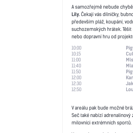
A samozřejmě nebude chybě
Lily.
Čekají vás dílničky, bubn
především pláž, koupání, vodn
suchozemských hrátek. Těšit
nebo dopravní hru od projekt
10:00
Pig
10:15
Cul
11:00
Ml
11:40
Mla
11:50
Pig
12:00
Kar
12:30
Jak
12:50
Lou
V areálu pak bude možné bráz
Seč také nabízí adrenalinový
milovníci extrémních sportů.