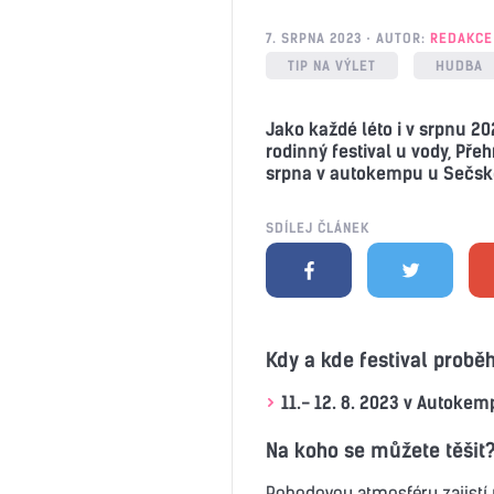
7. SRPNA 2023
AUTOR:
REDAKCE
TIP NA VÝLET
HUDBA
Jako každé léto i v srpnu 20
rodinný festival u vody, Přeh
srpna v autokempu u Sečské
SDÍLEJ ČLÁNEK
Kdy a kde festival probě
11.- 12. 8. 2023 v Autokem
Na koho se můžete těšit
Pohodovou atmosféru zajistí