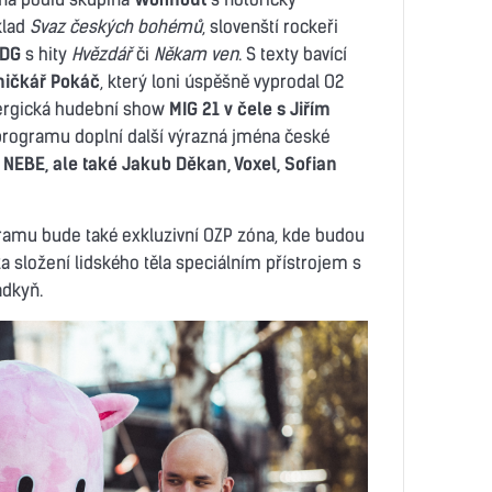
klad
Svaz českých bohémů
, slovenští rockeři
UDG
s hity
Hvězdář
či
Někam ven
. S texty bavící
ničkář Pokáč
, který loni úspěšně vyprodal O2
ergická hudební show
MIG 21 v čele s Jiřím
 programu doplní další výrazná jména české
a
NEBE, ale také Jakub Děkan, Voxel, Sofian
amu bude také exkluzivní OZP zóna, kde budou
 složení lidského těla speciálním přístrojem s
adkyň.