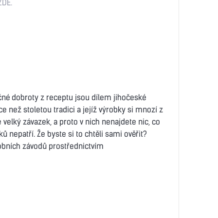
ZDE.
čné dobroty z receptu jsou dílem jihočeské
e než stoletou tradici a jejíž výrobky si mnozí z
je velký závazek, a proto v nich nenajdete nic, co
 nepatří. Že byste si to chtěli sami ověřit?
obních závodů prostřednictvím