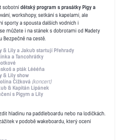
t sobotní
dětský program s prasátky Pigy a
ování, workshopy, setkání s kapelami, ale
í sporty a spousta dalších vodních i
 se můžete i na stánek s dobrotami od Madety
u Bezpečně na cestě.
y & Lily a Jakub startují Přehrady
inka a Tancohrátky
sotkové
skoš a pták Léééňa
y & Lily show
olína Čížková
(koncert)
ub & Kapitán Lipánek
čení s Pigym a Lily
dit hladinu na paddleboardu nebo na lodičkách.
 zážitek v podobě wakeboardu, který ocení