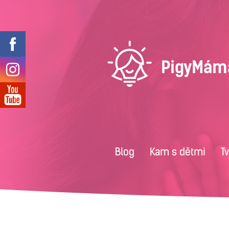
Blog
Kam s dětmi
T