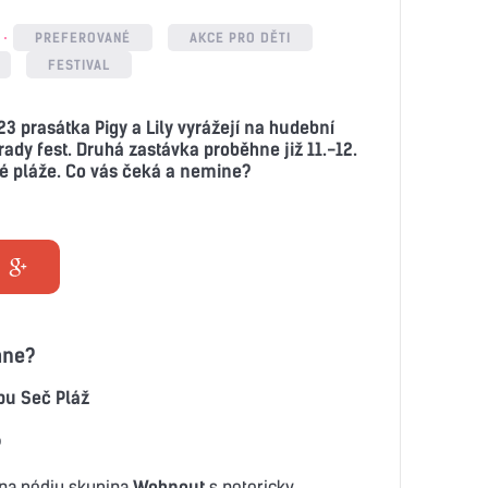
PREFEROVANÉ
AKCE PRO DĚTI
FESTIVAL
23 prasátka Pigy a Lily vyrážejí na hudební
rady fest. Druhá zastávka proběhne již 11.-12.
 pláže. Co vás čeká a nemine?
hne?
pu Seč Pláž
?
 na pódiu skupina
Wohnout
s notoricky