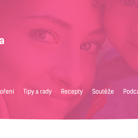
voření
Tipy a rady
Recepty
Soutěže
Podc