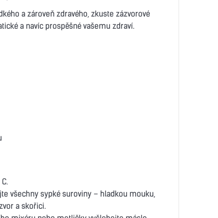
dkého a zároveň zdravého, zkuste zázvorové
tické a navíc prospěšné vašemu zdraví.
u
 C.
jte všechny sypké suroviny – hladkou mouku,
vor a skořici.
ho mixéru nebo metličky vyšlehejte máslo