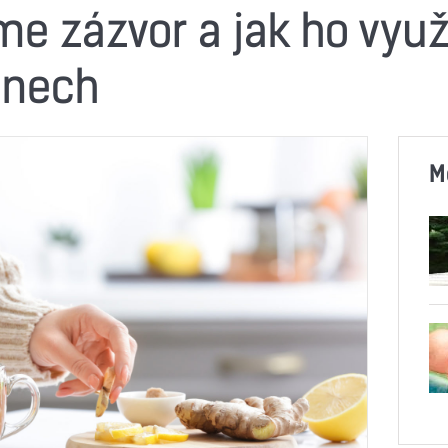
e zázvor a jak ho využí
dnech
M