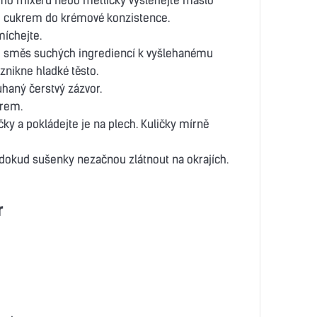
m cukrem do krémové konzistence.
míchejte.
e směs suchých ingrediencí k vyšlehanému
znikne hladké těsto.
haný čerstvý zázvor.
írem.
ičky a pokládejte je na plech. Kuličky mírně
 dokud sušenky nezačnou zlátnout na okrajích.
r