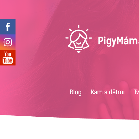
Blog
Kam s dětmi
T