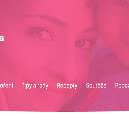
voření
Tipy a rady
Recepty
Soutěže
Podc