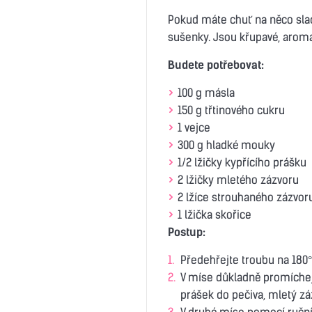
Pokud máte chuť na něco sla
sušenky. Jsou křupavé, aroma
Budete potřebovat:
100 g másla
150 g třtinového cukru
1 vejce
300 g hladké mouky
1/2 lžičky kypřícího prášku
2 lžičky mletého zázvoru
2 lžíce strouhaného zázvor
1 lžička skořice
Postup:
Předehřejte troubu na 180°
V míse důkladně promíche
prášek do pečiva, mletý záz
V druhé míse pomocí ruční