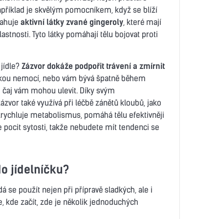
Například je skvělým pomocníkem, když se blíží
sahuje
aktivní látky zvané gingeroly
, které mají
lastnosti. Tyto látky pomáhají tělu bojovat proti
 jídle?
Zázvor dokáže podpořit trávení a zmírnit
skou nemocí, nebo vám bývá špatně během
i čaj vám mohou ulevit. Díky svým
zvor také využívá při léčbě zánětů kloubů, jako
r zrychluje metabolismus, pomáhá tělu efektivněji
e pocit sytosti, takže nebudete mít tendenci se
do jídelníčku?
á se použít nejen při přípravě sladkých, ale i
, kde začít, zde je několik jednoduchých