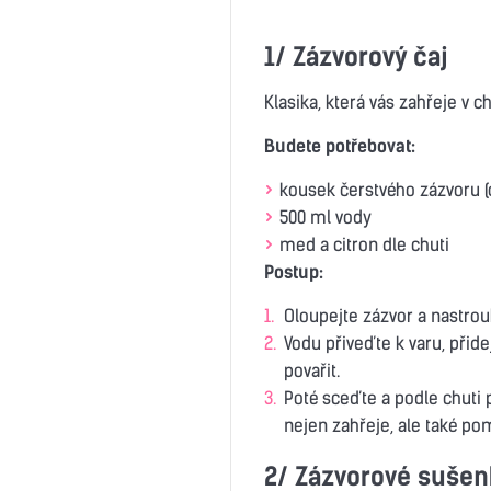
1/ Zázvorový čaj
Klasika, která vás zahřeje v 
Budete potřebovat:
kousek čerstvého zázvoru (
500 ml vody
med a citron dle chuti
Postup:
Oloupejte zázvor a nastrou
Vodu přiveďte k varu, přid
povařit.
Poté sceďte a podle chuti p
nejen zahřeje, ale také po
2/ Zázvorové sušen