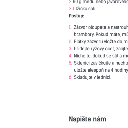
80 g medu nebo javorového
1 lžička soli
Postup:
Zázvor oloupete a nastrouh
brambory. Pokud máte, mů
Plátky zázvoru vložte do m
Přidejte rýžový ocet, zalij
Míchejte, dokud se sůl a m
Sklenici zavíčkujte a nechte
uložte alespoň na 4 hodiny
Skladujte v lednici.
Napište nám