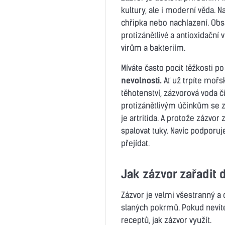
kultury, ale i moderní věda. 
chřipka nebo nachlazení. Ob
protizánětlivé a antioxidační v
virům a bakteriím.
Míváte často pocit těžkosti po
nevolnosti.
Ať už trpíte moř
těhotenství, zázvorová voda č
protizánětlivým účinkům se zá
je artritida. A protože zázvo
spalovat tuky. Navíc podporuj
přejídat.
Jak zázvor zařadit 
Zázvor je velmi všestranný a d
slaných pokrmů. Pokud nevíte
receptů, jak zázvor využít.