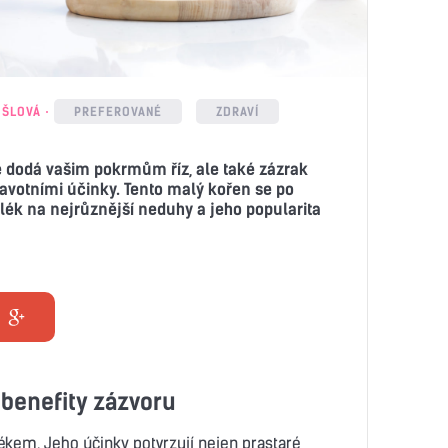
OŠLOVÁ
PREFEROVANÉ
ZDRAVÍ
ré dodá vašim pokrmům říz, ale také zázrak
ravotními účinky. Tento malý kořen se po
í lék na nejrůznější neduhy a jeho popularita
 benefity zázvoru
ékem. Jeho účinky potvrzují nejen prastaré