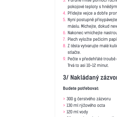
pokojové teploty s hnědý
Přidejte vejce a dobře pro
Nyní postupně přisypávejt
máslu. Míchejte, dokud nev
Nakonec vmíchejte nastrou
Plech vyložte pečicím pap
Z těsta vytvarujte malé kul
stlačte.
Pečte v předehřáté troubě
Trvá to asi 10‑12 minut.
3/ Nakládaný zázvo
Budete potřebovat:
300 g čerstvého zázvoru
130 ml rýžového octa
120 ml vody