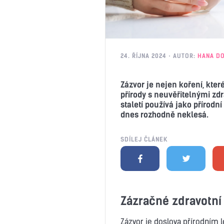
24. ŘÍJNA 2024
AUTOR:
HANA D
Zázvor je nejen koření, kte
přírody s neuvěřitelnými zd
staletí používá jako přírodn
dnes rozhodně neklesá.
SDÍLEJ ČLÁNEK
Zázračné zdravotní
Zázvor je doslova přírodním l