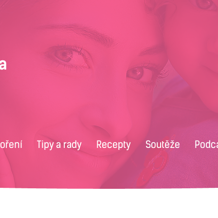
voření
Tipy a rady
Recepty
Soutěže
Podc