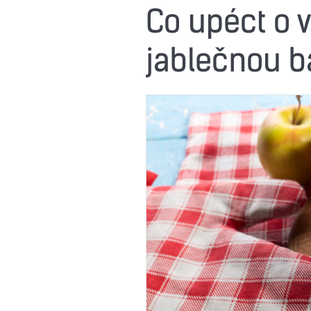
Co upéct o 
jablečnou 