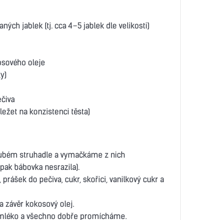
ých jablek (tj. cca 4–5 jablek dle velikosti)
sového oleje
y)
ečiva
ežet na konzistenci těsta)
ubém struhadle a vymačkáme z nich
pak bábovka nesrazila).
rášek do pečiva, cukr, skořici, vanilkový cukr a
 závěr kokosový olej.
 mléko a všechno dobře promícháme.