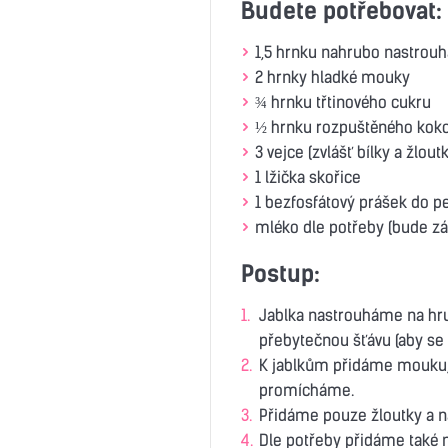
Budete potřebovat:
1,5 hrnku nahrubo nastrouhan
2 hrnky hladké mouky
¾ hrnku třtinového cukru
½ hrnku rozpuštěného koko
3 vejce (zvlášť bílky a žloutk
1 lžička skořice
1 bezfosfátový prášek do p
mléko dle potřeby (bude zál
Postup:
Jablka nastrouháme na hr
přebytečnou šťávu (aby se 
K jablkům přidáme mouku, p
promícháme.
Přidáme pouze žloutky a na
Dle potřeby přidáme také