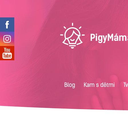
Blog
Kam s dětmi
T