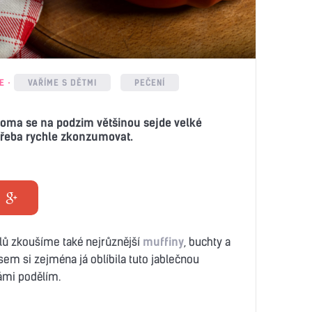
E
VAŘÍME S DĚTMI
PEČENÍ
 doma se na podzim většinou sejde velké
otřeba rychle zkonzumovat.
lů zkoušíme také nejrůznější
muffiny
, buchty a
jsem si zejména já oblíbila tuto jablečnou
vámi podělím.