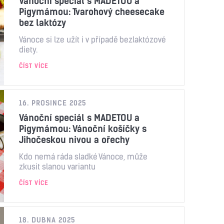
Vánoční speciál s MADETOU a
Pigymámou: Tvarohový cheesecake
bez laktózy
Vánoce si lze užít i v případě bezlaktózové
diety.
ČÍST VÍCE
16. PROSINCE 2025
Vánoční speciál s MADETOU a
Pigymámou: Vánoční košíčky s
Jihočeskou nivou a ořechy
Kdo nemá ráda sladké Vánoce, může
zkusit slanou variantu
ČÍST VÍCE
18. DUBNA 2025