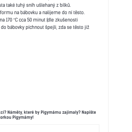
a také tuhý sníh ušlehaný z bílků.
rmu na bábovku a nalijeme do ní těsto.
a 170 °C cca 50 minut (dle zkušenosti
do bábovky píchnout špejli, zda se těsto již
kci? Náměty, které by Pigymámu zajímaly? Napište
ktorkou Pigymámy!