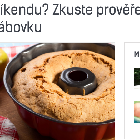
víkendu? Zkuste prověř
bábovku
M