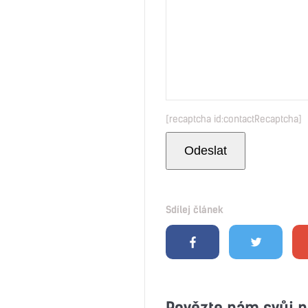
[recaptcha id:contactRecaptcha]
Sdílej článek
Povězte nám svůj n