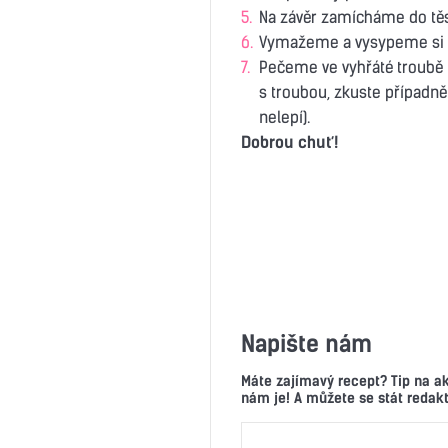
Na závěr zamícháme do těst
Vymažeme a vysypeme si fo
Pečeme ve vyhřáté troubě n
s troubou, zkuste případně 
nelepí).
Dobrou chuť!
Napište nám
Máte zajímavý recept? Tip na a
nám je! A můžete se stát reda