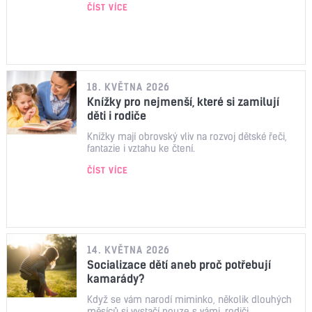
ČÍST VÍCE
18. KVĚTNA 2026
Knížky pro nejmenší, které si zamilují
děti i rodiče
Knížky mají obrovský vliv na rozvoj dětské řeči,
fantazie i vztahu ke čtení.
ČÍST VÍCE
14. KVĚTNA 2026
Socializace dětí aneb proč potřebují
kamarády?
Když se vám narodí miminko, několik dlouhých
měsíců si vystačí pouze s vámi, rodiči.