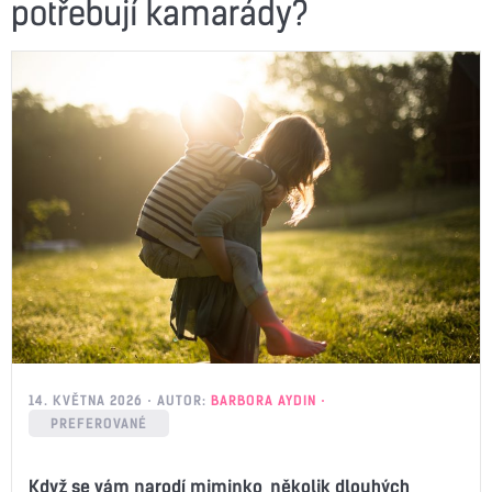
potřebují kamarády?
14. KVĚTNA 2026
AUTOR:
BARBORA AYDIN
PREFEROVANÉ
Když se vám narodí miminko, několik dlouhých