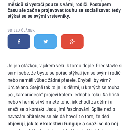
měsíců si vystačí pouze s vámi, rodiči. Postupem
času ale začne projevovat touhu se socializovat, tedy
stýkat se se svými vrstevníky.
SDÍLEJ ČLÁNEK
Je jen otázkou, v jakém věku k tomu dojde. Představte si
sami sebe, že byste se pořád stýkali jen se svými rodiči
nebo neměli vůbec žádné přátele. Chyběli by vám?
Určitě ano. Stejně tak to je i s dětmi, u kterých se touha
po „kamarádech“ projeví kolem jednoho roku. Na hřišti
nebo v herně si všimnete toho, jak chodí za dětmi a
snaží se o kontakt. Jsou jimi fascinováni. Spíše než o
navázání přátelství se ale dá hovořit o tom, že děti
objevují, jak to v kolektivu funguje a snaží se do něj