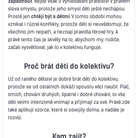
zapadnout
. Nejde však o vyhledávání přátelství v pravém
slova smyslu, protože jeho smysl děti ještě nechápou.
Prostě jen
chtějí být s dětmi
. V tomto období mohou
vznikat i různé konflikty, protože děti si neuvědomují, že
všechno jim nepatří, a neznají pravidla férové hry. A
právě tento čas je skvělý na to, abychom my, rodiče,
začali vysvětlovat, jak to v kolektivu funguje.
Proč brát děti do kolektivu?
Už od raného dětství je dobré brát děti do kolektivu,
protože se od ostatních dokáží spoustu věcí naučit. Pláč,
smích, chování druhých, špatné i dobré chování, to vše
děti velmi intenzivně vnímají a přijímají za své. Právě zde
také aplikují vzorce, které si osvojily doma, a nadále je
rozvíjí.
Kam zajít?