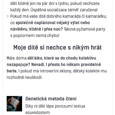
děti klidně jen na pár dní v týdnu, pokud nechcete
každý den. Úspěšná socializace téměř zaručena!
Pokud má vaše dítě dobrého kamaráda či kamarádku,
co
společně naplánovat nějaký výlet nebo
návštěvu, klidně i přes noc?
Taková pyžamová party
s popcornem nemá chybu!
Moje dítě si nechce s nikým hrát
Máte doma
děťátko, které se do chodu kolektivu
nezapojuje? Nevadí. I přesto ho někam pravidelně
berte.
I pokud má introvertní sklony, dětský kolektiv mu
rozhodně neuškodí.
Genetická metoda čtení
Díky ní děti lépe porozumí textua
souvislostem