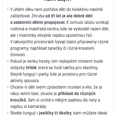
V útlém věku není potřeba děti do kolektivu násilně
začleňovat. Zhruba
od tří let je ale dobré děti
s ostatními dětmi propojovat.
K tomuto účelu vznikají
rodinná a mateřská centra, kde se vydovádí nejen děti,
ale i maminky obvykle najdou společnou řeč.
V takovýchto prostorách bývají často připraveny různé
programy, například tanečky či různé kreativní
činnosti.
Pokud je venku hezky, tím nejlepším místem bude
vždycky
hřiště
, které se hodí takřka pro všechny.
Stejně fungují i parky, kde je prostoru pro různé
aktivity spousta.
Chcete-li děti svým způsobem rozvíjet a víte, že je
něco velmi baví, zkuste je
přihlásit do různých
kroužků
. Tam si určitě s někým padnou do noty a
najdou si kamarády.
Skvěle fungují i
jesličky či školky
, kam můžete dávat