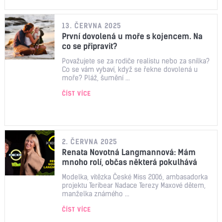
13. ČERVNA 2025
První dovolená u moře s kojencem. Na
co se připravit?
Považujete se za rodiče realistu nebo za snílka?
Co se vám vybaví, když se řekne dovolená u
moře? Pláž, šumění ...
ČÍST VÍCE
2. ČERVNA 2025
Renata Novotná Langmannová: Mám
mnoho rolí, občas některá pokulhává
Modelka, vítězka České Miss 2006, ambasadorka
projektu Teribear Nadace Terezy Maxové dětem,
manželka známého ...
ČÍST VÍCE