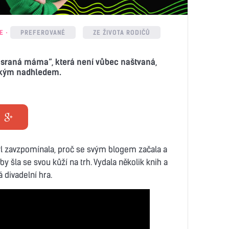
E
PREFEROVANÉ
ZE ŽIVOTA RODIČŮ
asraná máma“, která není vůbec naštvaná,
lkým nadhledem.
wl zavzpomínala, proč se svým blogem začala a
y šla se svou kůží na trh. Vydala několik knih a
 divadelní hra.