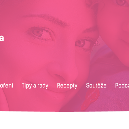
voření
Tipy a rady
Recepty
Soutěže
Podc