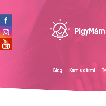
Blog
Kam s dětmi
T