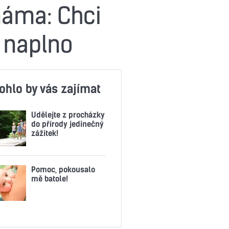
máma: Chci
i naplno
ohlo by vás zajímat
Udělejte z procházky
do přírody jedinečný
zážitek!
Pomoc, pokousalo
mě batole!