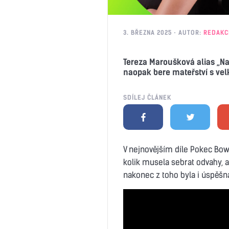
3. BŘEZNA 2025
AUTOR:
REDAKC
Tereza Maroušková alias „N
naopak bere mateřství s ve
SDÍLEJ ČLÁNEK
V nejnovějším díle Pokec Bo
kolik musela sebrat odvahy, ab
nakonec z toho byla i úspěšná