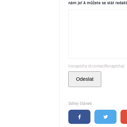
nám je! A můžete se stát reda
[recaptcha id:contactRecaptcha]
Sdílej článek