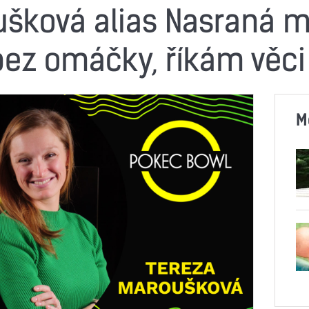
ušková alias Nasraná 
 bez omáčky, říkám věc
M