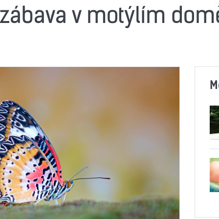
 zábava v motýlím domě
M