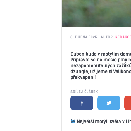
8. DUBNA 2025
AUTOR:
REDAKC
Duben bude v motýlím domě 
Připravte se na měsíc plný b
nezapomenutelných zážitků.
džungle, užijeme si Velikono
překvapení!
SDÍLEJ ČLÁNEK
Největší motýli světa v Li