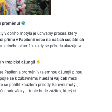
ou proměnu!
y v obřího motýla je úchvatný proces, který
oči přímo v Papilonii nebo na našich sociálních
ouzelného okamžiku, kdy se příroda ukazuje ve
 v tropické džungli
se Papilonia promění v tajemnou džungli plnou
řipojte se k zábavnému
hledání vajíček
mezi
e se pohltit kouzlem přírody. Barevní motýli,
ční radovánky – tohle bude zážitek, který si