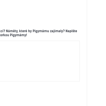
kci? Náměty, které by Pigymámu zajímaly? Napište
ktorkou Pigymámy!