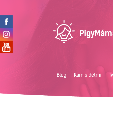
Blog
Kam s dětmi
T