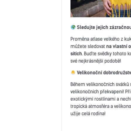
Sledujte jejich zázračn
Proměna atlase velkého z kukl
můžete sledovat
na vlastní 
sítích
. Buďte svědky tohoto k
své nejkrásnější podobě!
Velikonoční dobrodružství
Během velikonočních svátků 
velikonočních překvapení! P
exotickými rostlinami a necht
tropická atmosféra a velikono
užije celá rodina!