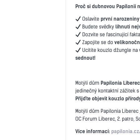
Proč si dubnovou Papilonii 
Oslavíte
první narozenin
Budete svědky
líhnutí ne
Dozvíte se fascinující fakt
Zapojíte se do
velikonoční
Ucítíte kouzlo džungle na 
sednout!
Motýlí dům
Papilonia Liberec
jedinečný kontaktní zážitek s
Přijďte objevit kouzlo příro
Motýlí dům Papilonia Liberec 
OC Forum Liberec, 2. patro, 
Více informací:
papilonia.cz