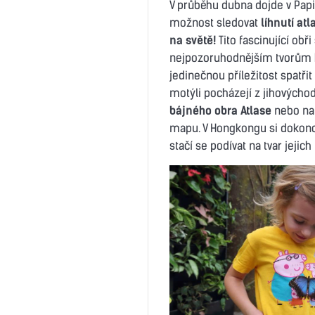
V průběhu dubna dojde v Papil
možnost sledovat
líhnutí at
na světě!
Tito fascinující obř
nejpozoruhodnějším tvorům 
jedinečnou příležitost spatřit 
motýli pocházejí z jihovýcho
bájného obra Atlase
nebo na 
mapu. V Hongkongu si dokonce
stačí se podívat na tvar jejic