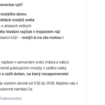
nenechat ujít?
y motýlího domu
jvětších motýlů světa
a o atlasech velkých
ho hledání vajíček v tropickém ráji
vlastní kůži –
motýli si na vás mohou i
najdete v samotném srdci města a nabízí
 volně poletujícími motýly z celého světa.
dy a zažít duben, na který nezapomenete!
je otevřen denně od 9:30 do 19:00. Najdete nás v
Soukenné náměstí 2a.
/kdenavstivit