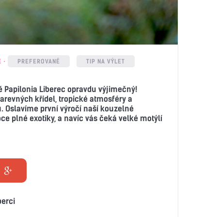
E
PREFEROVANÉ
TIP NA VÝLET
Papilonia Liberec opravdu výjimečný!
arevných křídel, tropické atmosféry a
 Oslavíme první výročí naší kouzelné
ce plné exotiky, a navíc vás čeká velké motýlí
berci