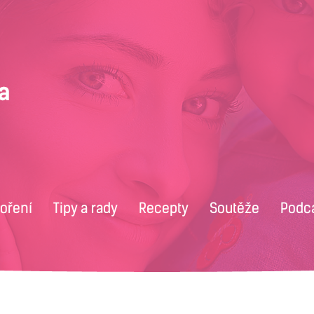
voření
Tipy a rady
Recepty
Soutěže
Podc