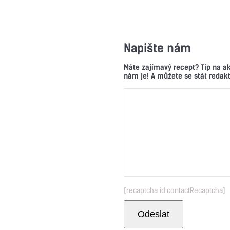
Napište nám
Máte zajímavý recept? Tip na a
nám je! A můžete se stát reda
[recaptcha id:contactRecaptcha]