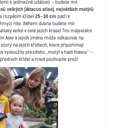
onii k jedinečné události – budete mít
lasů velkých (Attacus atlas), největších motýlů
i s rozpětím křídel
25–30 cm
patří k
hmyzí říše. Během dubna budete mít
atlasy velké v celé jejich kráse! Tito majestátní
dní Asie a jejich jméno může odkazovat na
vzory na jejich křídlech, které připomínají
 vysloužily přezdívku „motýl s hadí hlavou“ –
h předních křídel a hned pochopíte proč!