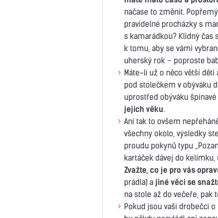
načase to změnit. Popřemýšl
pravidelné procházky s ma
s kamarádkou? Klidný čas s 
k tomu, aby se vámi vybraná
uherský rok – poproste babi
Máte-li už o něco větší děti 
pod stolečkem v obýváku d
uprostřed obýváku špinavé
jejich věku
.
Ani tak to ovšem nepřeháněj
všechny okolo, výsledky st
proudu pokynů typu „Pozame
kartáček dávej do kelímku, uk
Zvažte, co je pro vás opra
prádla) a
jiné věci se snaž
na stole až do večeře, pak 
Pokud jsou vaši drobečci o 