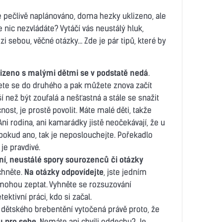
e pečlivě naplánováno, doma hezky uklizeno, ale
 nic nezvládáte? Vytáčí vás neustálý hluk,
i sebou, věčné otázky… Zde je pár tipů, které by
izeno s malými dětmi se v podstatě nedá
.
nete se do druhého a pak můžete znova začít
než být zoufalá a nešťastná a stále se snažit
st, je prostě povolit. Máte malé děti, takže
ni rodina, ani kamarádky jistě neočekávají, že u
A pokud ano, tak je neposlouchejte. Pořekadlo
 je pravdivé.
í, neustálé spory sourozenců či otázky
chněte.
Na otázky odpovídejte
, jste jedním
i mohou zeptat. Vyhněte se rozsuzování
ktivní práci, kdo si začal.
 dětského brebentění vytočená právě proto, že
u pro sebe
. Nemáte ani chvíli oddechu? Je