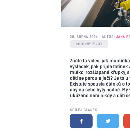
20. SRPNA 2024
AUTOR:
JANA F
RODINNÝ ŽIVOT
Znáte ta videa, jak maminka
výsledek, pak přijde tatínek 
mléko, rozšlapané křupky, s
děti se perou a ječí? Je to u
Existuje spousta článků o to
aby na sebe byly hodné. My 
uklizeno není nikdy a děti se
SDÍLEJ ČLÁNEK