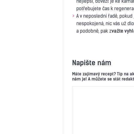
nejlepší, dovézt je ke kamar
potřebujete čas k regenera
A v neposlední řadě, pokud 
nespokojená, nic vás už dl
a podobně, pak z
važte vyh
Napište nám
Máte zajímavý recept? Tip na a
nám je! A můžete se stát reda