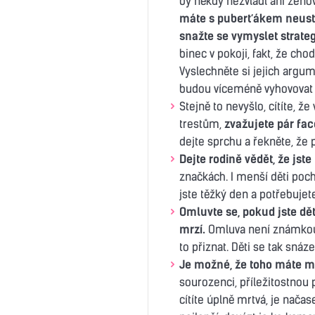
by někdy nezvládl ani zenový
máte s puberťákem neustál
snažte se vymyslet strategi
binec v pokoji, fakt, že ch
Vyslechněte si jejich argum
budou víceméně vyhovovat
Stejně to nevyšlo, cítíte, že
trestům,
zvažujete pár fac
dejte sprchu a řekněte, že 
Dejte rodině vědět, že jst
značkách. I menší děti pocho
jste těžký den a potřebujet
Omluvte se, pokud jste dět
mrzí.
Omluva není známkou s
to přiznat. Děti se tak snáz
Je možné, že toho máte m
sourozenci, příležitostnou p
cítíte úplně mrtvá, je načas