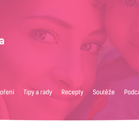
voření
Tipy a rady
Recepty
Soutěže
Podc