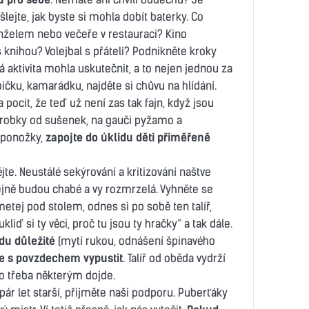
ejte, jak byste si mohla dobít baterky. Co
nželem nebo večeře v restauraci? Kino
knihou? Volejbal s přáteli? Podnikněte kroky
 aktivita mohla uskutečnit, a to nejen jednou za
čku, kamarádku, najděte si chůvu na hlídání.
a pocit, že teď už není zas tak fajn, když jsou
robky od sušenek, na gauči pyžamo a
 ponožky,
zapojte do úklidu děti přiměřeně
te. Neustálé sekýrování a kritizování naštve
ejně budou chabé a vy rozmrzelá. Vyhněte se
tej pod stolem, odnes si po sobě ten talíř,
liď si ty věci, proč tu jsou ty hračky“ a tak dále.
vdu důležité
(mytí rukou, odnášení špinavého
te s povzdechem vypustit
. Talíř od oběda vydrží
to třeba některým dojde.
pár let starší, přijměte naši podporu. Puberťáky