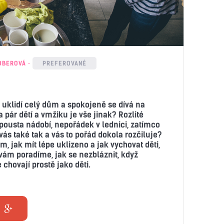
OBEROVÁ
PREFEROVANÉ
 uklidí celý dům a spokojeně se dívá na
a pár dětí a vmžiku je vše jinak? Rozlité
pousta nádobí, nepořádek v lednici, zatímco
 vás také tak a vás to pořád dokola rozčiluje?
m, jak mít lépe uklizeno a jak vychovat děti,
vám poradíme, jak se nezbláznit, když
 chovají prostě jako děti.