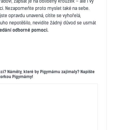
ádovi, zapsat je na oblíbený kroužek – ale i vy
ci. Nezapomeňte proto myslet také na sebe.
jste opravdu unavená, cítíte se vyhořelá,
ouho nepotěšilo, nevidíte žádný důvod se usmát
ledání odborné pomoci.
kci? Náměty, které by Pigymámu zajímaly? Napište
ktorkou Pigymámy!