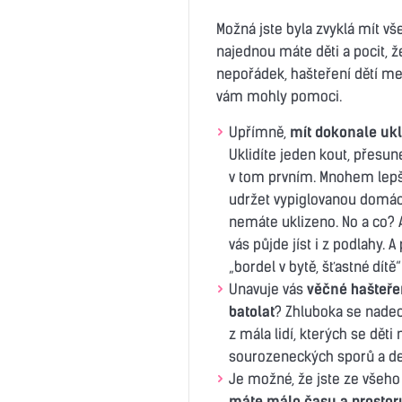
Možná jste byla zvyklá mít vš
najednou máte děti a pocit, že
nepořádek, hašteření dětí mez
vám mohly pomoci.
Upřímně,
mít dokonale ukl
Uklidíte jeden kout, přesu
v tom prvním. Mnohem lepší 
udržet vypiglovanou domácno
nemáte uklizeno. No a co? A
vás půjde jíst i z podlahy. 
„bordel v bytě, šťastné dítě“
Unavuje vás
věčné hašteřen
batolat
? Zhluboka se nade
z mála lidí, kterých se dět
sourozeneckých sporů a dete
Je možné, že jste ze všeho
máte málo času a prostor