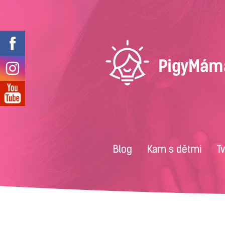
Blog
Kam s dětmi
T