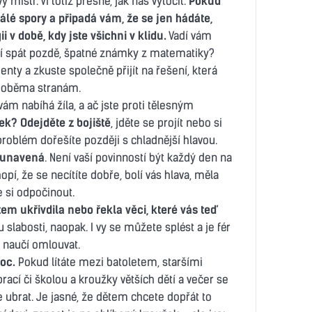
 mistr. Ví totiž přesně, jak nás vytočit.
Pokud
é spory a připadá vám, že se jen hádáte,
i v době, kdy jste všichni v klidu.
Vadí vám
odí spát pozdě, špatné známky z matematiky?
enty a zkuste společně přijít na řešení, která
 oběma stranám.
 vám nabíhá žíla, a ač jste proti tělesným
ek? Odejděte z bojiště
, jděte se projít nebo si
problém dořešíte později s chladnější hlavou.
e unavená
. Není vaší povinností být každý den na
pí, že se necítíte dobře, bolí vás hlava, měla
e si odpočinout.
em ukřivdila nebo řekla věci, které vás teď
labosti, naopak. I vy se můžete splést a je fér
e naučí omlouvat.
oc.
Pokud lítáte mezi batoletem, staršími
rací či školou a kroužky větších dětí a večer se
e ubrat. Je jasné, že dětem chcete dopřát to