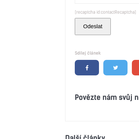
[recaptcha id:contactRecaptcha]
Sdílej článek
Povězte nám svůj n
Další články