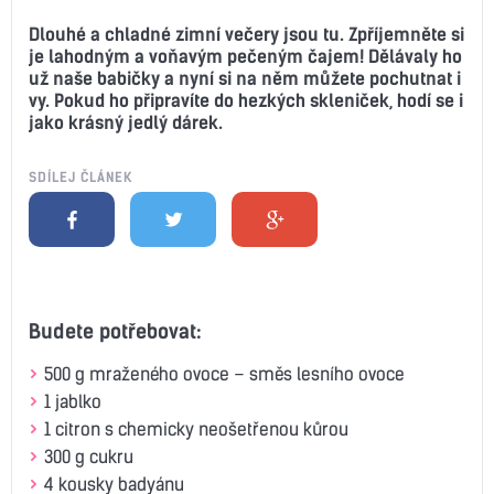
Dlouhé a chladné zimní večery jsou tu. Zpříjemněte si
je lahodným a voňavým pečeným čajem! Dělávaly ho
už naše babičky a nyní si na něm můžete pochutnat i
vy. Pokud ho připravíte do hezkých skleniček, hodí se i
jako krásný jedlý dárek.
SDÍLEJ ČLÁNEK
Budete potřebovat:
500 g mraženého ovoce – směs lesního ovoce
1 jablko
1 citron s chemicky neošetřenou kůrou
300 g cukru
4 kousky badyánu