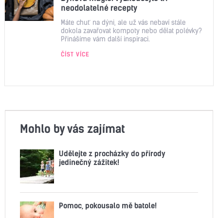
neodolatelné recepty
Máte chuť na dýni, ale už vás nebaví stále
dokola zavařovat kompoty nebo dělat polévky?
Přinášíme vám další inspiraci.
ČÍST VÍCE
Mohlo by vás zajímat
Udělejte z procházky do přírody
jedinečný zážitek!
Pomoc, pokousalo mě batole!