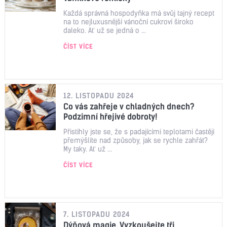
Každá správná hospodyňka má svůj tajný recept
na to nejluxusnější vánoční cukroví široko
daleko. Ať už se jedná o ...
ČÍST VÍCE
12. LISTOPADU 2024
Co vás zahřeje v chladných dnech?
Podzimní hřejivé dobroty!
Přistihly jste se, že s padajícími teplotami častěji
přemýšlíte nad způsoby, jak se rychle zahřát?
My taky. Ať už ...
ČÍST VÍCE
7. LISTOPADU 2024
Dýňová magie. Vyzkoušejte tři