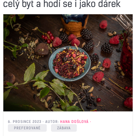
celý byt a hodí se i jako dárek
6. PROSINCE 2023
AUTOR:
HANA DOŠLOVÁ
PREFEROVANÉ
ZÁBAVA