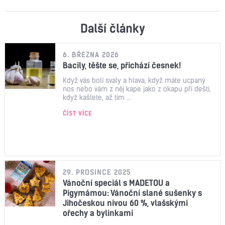
Další články
6. BŘEZNA 2026
Bacily, těšte se, přichází česnek!
Když vás bolí svaly a hlava, když máte ucpaný
nos nebo vám z něj kape jako z okapu při dešti,
když kašlete, až tím ...
ČÍST VÍCE
29. PROSINCE 2025
Vánoční speciál s MADETOU a
Pigymámou: Vánoční slané sušenky s
Jihočeskou nivou 60 %, vlašskými
ořechy a bylinkami