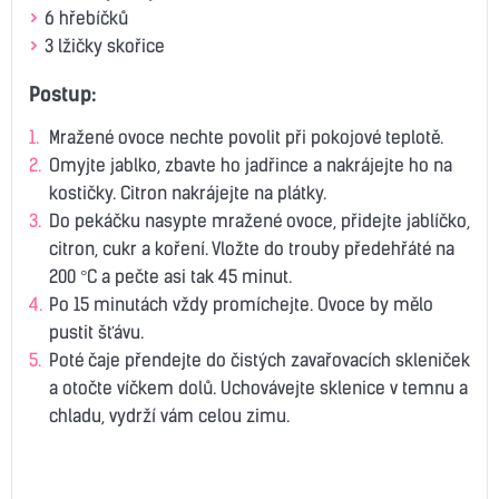
6 hřebíčků
3 lžičky skořice
Postup:
Mražené ovoce nechte povolit při pokojové teplotě.
Omyjte jablko, zbavte ho jadřince a nakrájejte ho na
kostičky. Citron nakrájejte na plátky.
Do pekáčku nasypte mražené ovoce, přidejte jablíčko,
citron, cukr a koření. Vložte do trouby předehřáté na
200 °C a pečte asi tak 45 minut.
Po 15 minutách vždy promíchejte. Ovoce by mělo
pustit šťávu.
Poté čaje přendejte do čistých zavařovacích skleniček
a otočte víčkem dolů. Uchovávejte sklenice v temnu a
chladu, vydrží vám celou zimu.