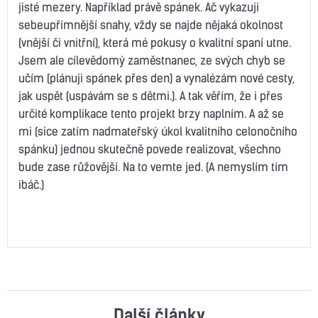
jisté mezery. Například právě spánek. Ač vykazuji
sebeupřímnější snahy, vždy se najde nějaká okolnost
(vnější či vnitřní), která mé pokusy o kvalitní spaní utne.
Jsem ale cílevědomý zaměstnanec, ze svých chyb se
učím (plánuji spánek přes den) a vynalézám nové cesty,
jak uspět (uspávám se s dětmi.). A tak věřím, že i přes
určité komplikace tento projekt brzy naplním. A až se
mi (sice zatím nadmateřský úkol kvalitního celonočního
spánku) jednou skutečně povede realizovat, všechno
bude zase růžovější. Na to vemte jed. (A nemyslím tím
ibáč.)
Další články