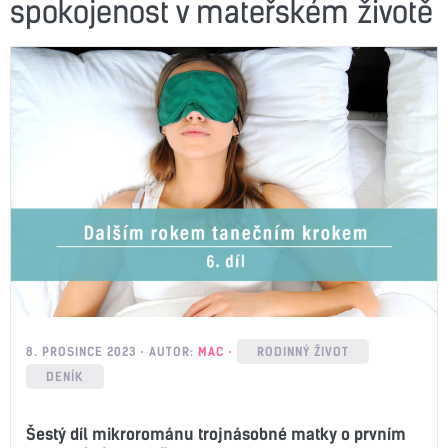
spokojenost v mateřském životě
8. PROSINCE 2023
AUTOR:
MAC
RODINNÝ ŽIVOT
DENÍK
Šestý díl mikrorománu trojnásobné matky o prvním