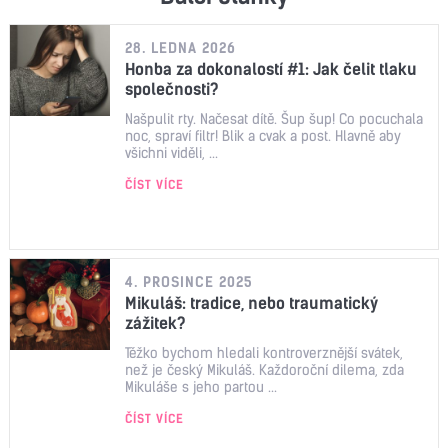
28. LEDNA 2026
Honba za dokonalostí #1: Jak čelit tlaku
společnosti?
Našpulit rty. Načesat dítě. Šup šup! Co pocuchala
noc, spraví filtr! Blik a cvak a post. Hlavně aby
všichni viděli, ...
ČÍST VÍCE
4. PROSINCE 2025
Mikuláš: tradice, nebo traumatický
zážitek?
Těžko bychom hledali kontroverznější svátek,
než je český Mikuláš. Každoroční dilema, zda
Mikuláše s jeho partou ...
ČÍST VÍCE