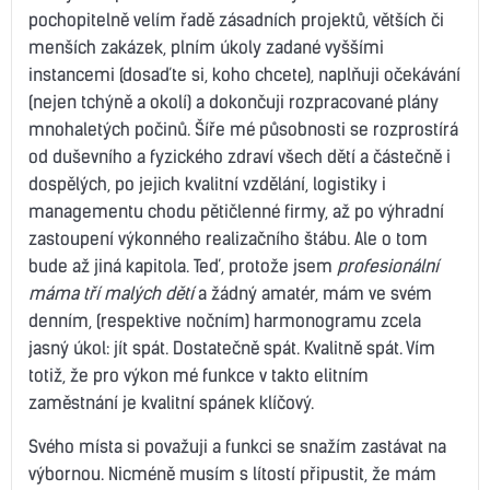
pochopitelně velím řadě zásadních projektů, větších či
menších zakázek, plním úkoly zadané vyššími
instancemi (dosaďte si, koho chcete), naplňuji očekávání
(nejen tchýně a okolí) a dokončuji rozpracované plány
mnohaletých počinů. Šíře mé působnosti se rozprostírá
od duševního a fyzického zdraví všech dětí a částečně i
dospělých, po jejich kvalitní vzdělání, logistiky i
managementu chodu pětičlenné firmy, až po výhradní
zastoupení výkonného realizačního štábu. Ale o tom
bude až jiná kapitola. Teď, protože jsem
profesionální
máma tří malých dětí
a žádný amatér, mám ve svém
denním, (respektive nočním) harmonogramu zcela
jasný úkol: jít spát. Dostatečně spát. Kvalitně spát. Vím
totiž, že pro výkon mé funkce v takto elitním
zaměstnání je kvalitní spánek klíčový.
Svého místa si považuji a funkci se snažím zastávat na
výbornou. Nicméně musím s lítostí připustit, že mám