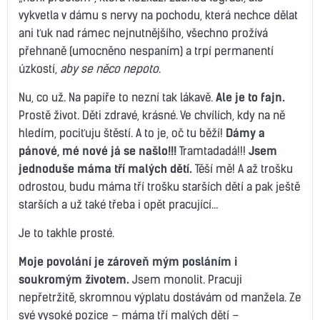
vykvetla v dámu s nervy na pochodu, která nechce dělat
ani ťuk nad rámec nejnutnějšího, všechno prožívá
přehnaně (umocněno nespaním) a trpí permanentí
úzkostí,
aby se něco nepoto
.
Nu, co už. Na papíře to nezní tak lákavě.
Ale je to fajn.
Prostě život. Děti zdravé, krásné. Ve chvílích, kdy na ně
hledím, pociťuju štěstí. A to je, oč tu běží!
Dámy a
pánové, mé nové já se našlo!!!
Tramtadadá!!!
Jsem
jednoduše máma tří malých dětí.
Těší mě! A až trošku
odrostou, budu máma tří trošku starších dětí a pak ještě
starších a už také třeba i opět pracující…
Je to takhle prosté.
Moje povolání je zároveň mým posláním i
soukromým životem.
Jsem monolit. Pracuji
nepřetržitě, skromnou výplatu dostávám od manžela. Ze
své vysoké pozice – máma tří malých dětí –