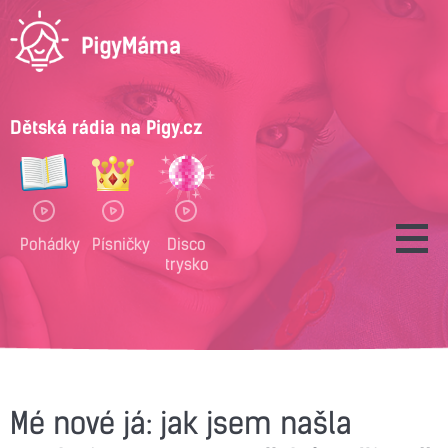
Dětská rádia na Pigy.cz
Pohádky
Písničky
Disco
trysko
Mé nové já: jak jsem našla