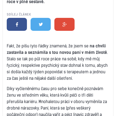
roce v plné sestavě.
SDÍLEJ ČLÁNEK
Fakt, že píšu tyto řádky znamená, že jsem se
na chvíli
zastavila a seznámila s tou novou paní v mém životě
.
Stalo se tak po půl roce práce na sobě, kdy mě můj
fyzický, respektive psychický stav dohnal k tomu, abych
si došla každý týden popovídat s terapeutem a jednou
za čas ještě na nějaké další ošetření.
Díky vyčleněnému času pro sebe konečně poznávám
ženu ve středním věku, která kvůli péči o tři děti
přerušila kariéru. Mnohaletou práci v oboru vyměnila za
drobné nárazovky. Paní, která se (přes veškerý
počáteční odpor) naučila vařit a péct (navíc zdravě!) a