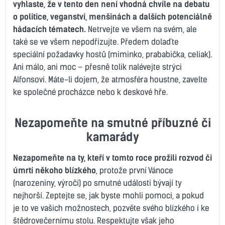
vyhlaste, že v tento den není vhodná chvíle na debatu
o politice, veganství, menšinách a dalších potenciálně
hádacích
tématech.
Netrvejte ve všem na svém, ale
také se ve všem nepodřizujte. Předem dolaďte
speciální požadavky hostů (miminko, prababička, celiak).
Ani málo, ani moc – přesně tolik nalévejte strýci
Alfonsovi. Máte-li dojem, že atmosféra houstne, zavelte
ke společné procházce nebo k deskové hře.
Nezapomeňte na smutné příbuzné či
kamarády
Nezapomeňte na ty, kteří v tomto roce prožili rozvod či
úmrtí někoho blízkého
, protože první Vánoce
(narozeniny, výročí) po smutné události bývají ty
nejhorší. Zeptejte se, jak byste mohli pomoci, a pokud
je to ve vašich možnostech, pozvěte svého blízkého i ke
štědrovečernímu stolu. Respektujte však jeho