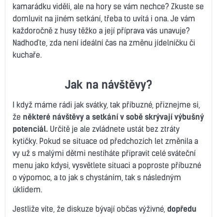
kamarádku viděli, ale na hory se vám nechce? Zkuste se
domluvit na jiném setkání, třeba to uvítá i ona. Je vám
každoročně z husy těžko a její příprava vás unavuje?
Nadhoďte, zda není ideální čas na změnu jídelníčku či
kuchaře.
Jak na návštěvy?
I když máme rádi jak svátky, tak příbuzné, přiznejme si,
že
některé návštěvy a setkání v sobě skrývají výbušný
potenciál.
Určitě je ale zvládnete ustát bez ztráty
kytičky. Pokud se situace od předchozích let změnila a
vy už s malými dětmi nestíháte připravit celé sváteční
menu jako kdysi, vysvětlete situaci a poproste příbuzné
o výpomoc, a to jak s chystáním, tak s následným
úklidem.
Jestliže víte, že diskuze bývají občas výživné,
dopředu