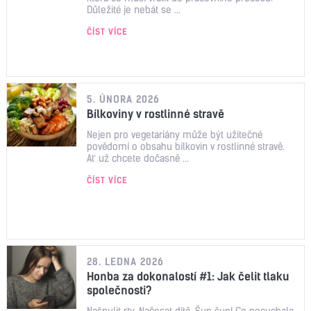
Důležité je nebát se ...
ČÍST VÍCE
5. ÚNORA 2026
Bílkoviny v rostlinné stravě
Nejen pro vegetariány může být užitečné
povědomí o obsahu bílkovin v rostlinné stravě.
Ať už chcete dočasně ...
ČÍST VÍCE
28. LEDNA 2026
Honba za dokonalostí #1: Jak čelit tlaku
společnosti?
Našpulit rty. Načesat dítě. Šup šup! Co pocuchala