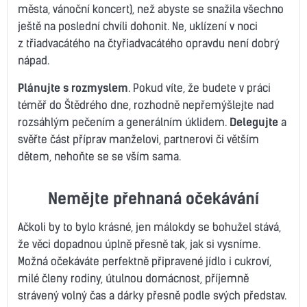
města, vánoční koncert), než abyste se snažila všechno
ještě na poslední chvíli dohonit. Ne, uklízení v noci
z třiadvacátého na čtyřiadvacátého opravdu není dobrý
nápad.
Plánujte s rozmyslem
. Pokud víte, že budete v práci
téměř do Štědrého dne, rozhodně nepřemýšlejte nad
rozsáhlým pečením a generálním úklidem.
Delegujte
a
svěřte část příprav manželovi, partnerovi či větším
dětem, nehoňte se se vším sama.
Nemějte přehnaná očekávání
Ačkoli by to bylo krásné, jen málokdy se bohužel stává,
že věci dopadnou úplně přesně tak, jak si vysníme.
Možná očekáváte perfektně připravené jídlo i cukroví,
milé členy rodiny, útulnou domácnost, příjemně
strávený volný čas a dárky přesně podle svých představ.