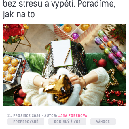
bez stresu a vypětí. Poradíme,
jak na to
11. PROSINCE 2024
AUTOR:
JANA FOBEROVÁ
PREFEROVANÉ
RODINNÝ ŽIVOT
VÁNOCE