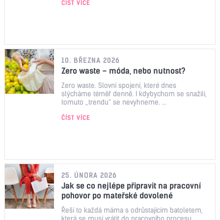
ČÍST VÍCE
10. BŘEZNA 2026
Zero waste – móda, nebo nutnost?
Zero waste. Slovní spojení, které dnes
slýcháme téměř denně. I kdybychom se snažili,
tomuto „trendu“ se nevyhneme. ...
ČÍST VÍCE
25. ÚNORA 2026
Jak se co nejlépe připravit na pracovní
pohovor po mateřské dovolené
Řeší to každá máma s odrůstajícím batoletem,
která se musí vrátit do pracovního procesu.