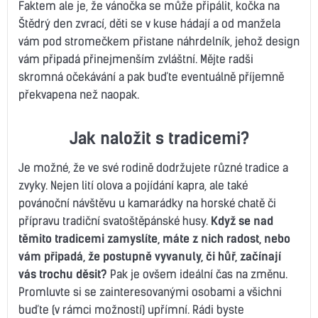
Faktem ale je, že vánočka se může připálit, kočka na
Štědrý den zvrací, děti se v kuse hádají a od manžela
vám pod stromečkem přistane náhrdelník, jehož design
vám připadá přinejmenším zvláštní. Mějte radši
skromná očekávání a pak buďte eventuálně příjemně
překvapena než naopak.
Jak naložit s tradicemi?
Je možné, že ve své rodině dodržujete různé tradice a
zvyky. Nejen lití olova a pojídání kapra, ale také
povánoční návštěvu u kamarádky na horské chatě či
přípravu tradiční svatoštěpánské husy.
Když se nad
těmito tradicemi zamyslíte, máte z nich radost, nebo
vám připadá, že postupně vyvanuly, či hůř, začínají
vás trochu děsit?
Pak je ovšem ideální čas na změnu.
Promluvte si se zainteresovanými osobami a všichni
buďte (v rámci možností) upřímní. Rádi byste