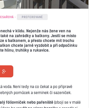
TESAŘOVÁ
PREFEROVANÉ
enechá v klidu. Nejenže nás žene ven na
také na zahrádky a balkony. Jestli se místo
ze s balkonem, a přesto chcete mít trochu
balkon chcete jarně vyzdobit a při odpočinku
e hlínu, truhlíky a rukavice.
ká voda. Není tedy na co čekat a po přípravě
třebných pomůcek a semínek či sazeniček.
lý fóliovníček nebo pařeniště
(obojí se v malé