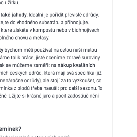
o užitku.
 také jahody
. Ideální je pořídit převislé odrůdy.
ejte do vhodného substrátu a přihnojujte.
, které získáte v kompostu nebo v biohnojivech
volného chovu a melasy.
ty
bychom měli používat na celou naši malou
dáme tolik práce, jistě oceníme zdravé suroviny
ě tak se můžeme zaměřit na
nákup kvalitních
ch českých odrůd, která mají svá specifika (již
nenáročné odrůdy), ale stojí za to vyzkoušet, co
semínka z plodů třeba nasušit pro další sezonu. To
é. Užijte si krásné jaro a pocit zadostiučinění
semínek?