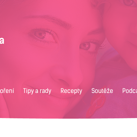
voření
Tipy a rady
Recepty
Soutěže
Podc