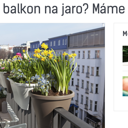
it balkon na jaro? Mám
M