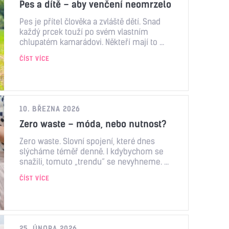
Pes a dítě – aby venčení neomrzelo
Pes je přítel člověka a zvláště dětí. Snad
každý prcek touží po svém vlastním
chlupatém kamarádovi. Někteří mají to ...
ČÍST VÍCE
10. BŘEZNA 2026
Zero waste – móda, nebo nutnost?
Zero waste. Slovní spojení, které dnes
slýcháme téměř denně. I kdybychom se
snažili, tomuto „trendu“ se nevyhneme. ...
ČÍST VÍCE
25. ÚNORA 2026