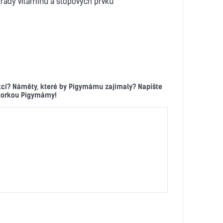
řady vitamínů a stopových prvků
kci? Náměty, které by Pigymámu zajímaly? Napište
ktorkou Pigymámy!