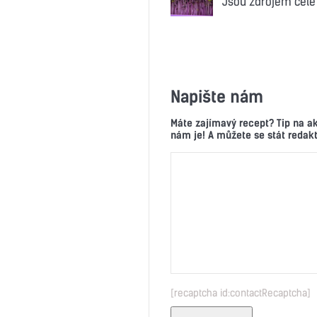
Jsou zdrojem celé 
Napište nám
Máte zajímavý recept? Tip na a
nám je! A můžete se stát reda
[recaptcha id:contactRecaptcha]