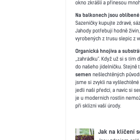
okno zkrášlí a přinesou mnoh
Na balkonech jsou oblíbené
Sazeničky kupujte zdravé, sáz
Jahody potřebují hodně živin
vyrobených z trusu slepic z 
Organická hnojiva a substrá
„zahrádku“. Když už si s tím 
do našeho jídelníčku. Stejn
semen
nešlechtěných původní
jsme si zvykli na vyšlechtěné 
jedli naši předci, a navíc si 
je u moderních rostlin nemožn
při sklizni vaší úrody.
Jak na klíčení 