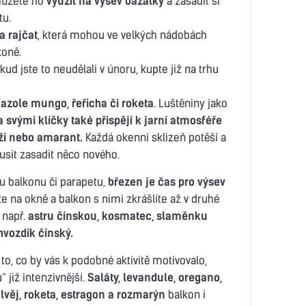
 můžete ho
využít na výsev bazalky
a zasadit si
tu.
 rajčat
, která mohou ve velkých nádobách
koně.
okud jste to neudělali v únoru, kupte již na trhu
azole mungo, řeřicha či roketa
. Luštěniny jako
a svými klíčky také přispějí k jarní atmosféře
ýži nebo amarant.
Každá okenní sklizeň potěší a
kusit zasadit něco nového.
 balkonu či parapetu,
březen je čas pro výsev
te na okně a balkon s nimi zkrášlíte až v druhé
 např.
astru čínskou, kosmatec, slaměnku
hvozdík čínský.
to, co by vás k podobné aktivitě motivovalo,
 již intenzivnější.
Saláty, levandule, oregano,
lvěj, roketa, estragon a rozmarýn
balkon i