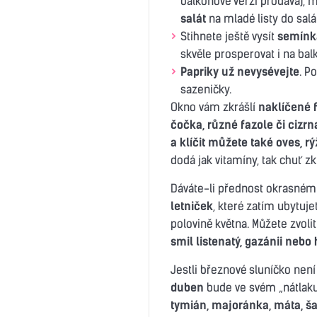
balkonové verzi prodává),
salát
na mladé listy do salá
Stihnete ještě vysít
semínka
skvěle prosperovat i na bal
Papriky už nevysévejte
. P
sazeničky.
Okno vám zkrášlí
naklíčené f
čočka, různé fazole či cizrn
a klíčit můžete také oves, r
dodá jak vitamíny, tak chuť z
Dáváte-li přednost okrasnému
letniček
, které zatím ubytuje
polovině května. Můžete zvolit
smil listenatý, gazánii nebo 
Jestli březnové sluníčko není 
duben
bude ve svém „nátlaku“
tymián, majoránka, máta, ša