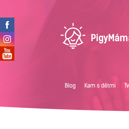
Blog
Kam s dětmi
T